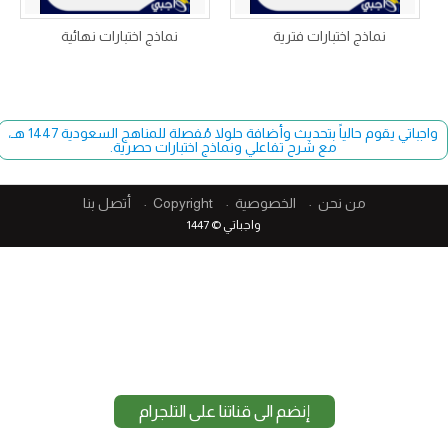
نماذج اختبارات فترية
نماذج اختبارات نهائية
واجباتي يقوم حالياً بتحديث وأضافة حلولا مُفصلة للمناهج السعودية 1447 هـ،
مع شرح تفاعلي ونماذج اختبارات حصرية.
من نحن
الخصوصية
Copyright​
أتصل بنا
واجباتي © 1447
إنضم الى قناتنا على التلجرام