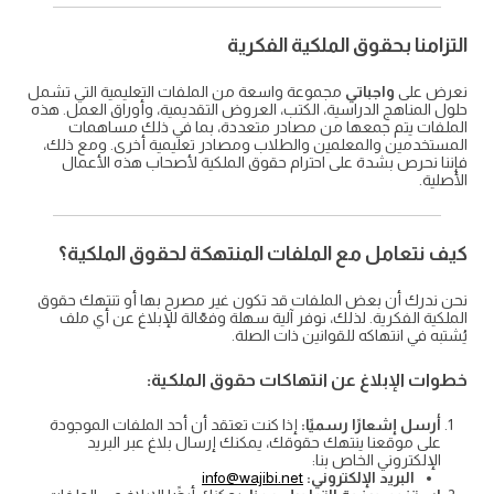
التزامنا بحقوق الملكية الفكرية
نعرض على
واجباتي
مجموعة واسعة من الملفات التعليمية التي تشمل
حلول المناهج الدراسية، الكتب، العروض التقديمية، وأوراق العمل. هذه
الملفات يتم جمعها من مصادر متعددة، بما في ذلك مساهمات
المستخدمين والمعلمين والطلاب ومصادر تعليمية أخرى. ومع ذلك،
فإننا نحرص بشدة على احترام حقوق الملكية لأصحاب هذه الأعمال
الأصلية.
كيف نتعامل مع الملفات المنتهكة لحقوق الملكية؟
نحن ندرك أن بعض الملفات قد تكون غير مصرح بها أو تنتهك حقوق
الملكية الفكرية. لذلك، نوفر آلية سهلة وفعّالة للإبلاغ عن أي ملف
يُشتبه في انتهاكه للقوانين ذات الصلة.
خطوات الإبلاغ عن انتهاكات حقوق الملكية:
أرسل إشعارًا رسميًا:
إذا كنت تعتقد أن أحد الملفات الموجودة
على موقعنا ينتهك حقوقك، يمكنك إرسال بلاغ عبر البريد
الإلكتروني الخاص بنا:
البريد الإلكتروني:
info@wajibi.net