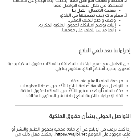
استخدم صفحة التواصل معنا:
يمكنك أيضًا الإبلاغ عن الملفات
المنتهكة من خلال صفحة التواصل معنا:
صفحة الاتصال:
اتصل بنا
معلومات يجب تضمينها في البلاغ:
وصف واضح للملف المعني.
إثبات يوضح امتلاكك لحقوق الملكية الفكرية.
رابط مباشر للملف على موقعنا.
إجراءاتنا بعد تلقي البلاغ
نحن نتعامل مع جميع البلاغات المتعلقة بانتهاكات حقوق الملكية بجدية
قصوى. بمجرد استلام البلاغ، سنقوم بما يلي:
مراجعة الملف المبلغ عنه بدقة.
التواصل مع الجهة صاحبة البلاغ للتأكد من صحة المعلومات.
حذف الملف أو تعديله فور التأكد من انتهاكه لحقوق الملكية.
اتخاذ الإجراءات اللازمة لمنع إعادة نشر المحتوى المخالف.
التواصل الدولي بشأن حقوق الملكية
إذا كنت ترغب في الإبلاغ عن أي مادة محمية بحقوق الطبع والنشر أو
ملف موجود على الموقع
https://wajibi.net
، يمكنك فعل ذلك من