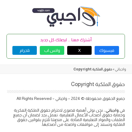
Skip
to
content
أشترك معنا ... ليصلك كل جديد
فيسبوك
X
واتس اب
تلجرام
واجباتي
»
حقوق الملكية Copyright​
حقوق الملكية Copyright​
جميع الحقوق محفوظة © 2024 – واجباتي – All Rights Reserved
في
واجباتي
، نحن نولي أهمية قصوى لاحترام حقوق الملكية الفكرية
وحماية حقوق أصحاب الأعمال التعليمية. نعمل بجد لضمان أن جميع
الملفات والمواد التعليمية المتاحة على منصتنا تلتزم بقوانين حقوق
الملكية وتستند إلى موافقات واضحة من أصحابها.