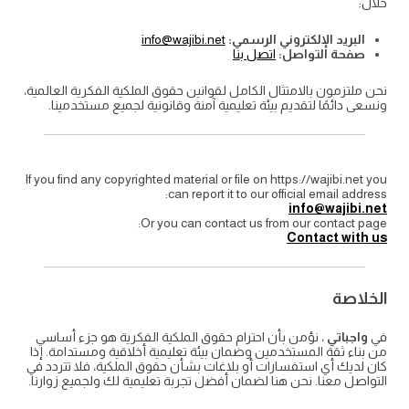
خلال:
البريد الإلكتروني الرسمي:
info@wajibi.net
صفحة التواصل:
اتصل بنا
نحن ملتزمون بالامتثال الكامل لقوانين حقوق الملكية الفكرية العالمية،
ونسعى دائمًا لتقديم بيئة تعليمية آمنة وقانونية لجميع مستخدمينا.
If you find any copyrighted material or file on https://wajibi.net you
can report it to our official email address:
info@wajibi.net
Or you can contact us from our contact page:
Contact with us
الخلاصة
في
واجباتي
، نؤمن بأن احترام حقوق الملكية الفكرية هو جزء أساسي
من بناء ثقة المستخدمين وضمان بيئة تعليمية أخلاقية ومستدامة. إذا
كان لديك أي استفسارات أو بلاغات بشأن حقوق الملكية، فلا تتردد في
التواصل معنا. نحن هنا لضمان أفضل تجربة تعليمية لك ولجميع زوارنا.