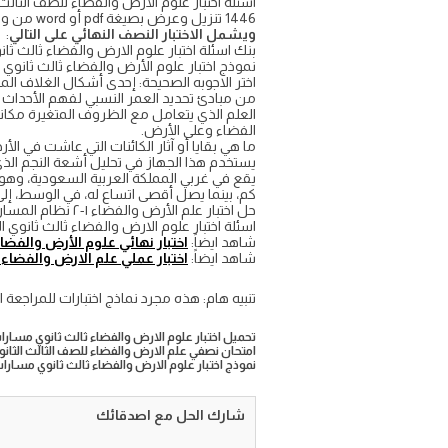
1446 تنزيل وعرض بصيغة pdf أو word من واجباتي
ويشمل الاختبار النصف النهائي على التالي
:
بنك اسئلة اختبار علوم الارض والفضاء ثالث ثان
نموذج اختبار علوم الأرض والفضاء ثالث ثانوي مسار
اختر الاجوبه الصحيحة: إحدى أشكال الغلاف ا
من مبادئ تحديد العمر النسبي لفهم الأحداث 
العلم الذي يتعامل مع الظروف المتغيرة مكانيا
الفضاء وعلى الأرض.
ما هي بقايا أو آثار الكائنات التي عاشت في ال
يستخدم هذا الجهاز في تحليل أشعة النجم ا
كم، بينما يصل أقصى اتساع له، في الوسط، إلى نحو ٠
حل اختبار علم الأرض والفضاء ١-٢ نظام المسارات السنة الثالثة الثانوي ف3 شهري فتري ورقي دوري فورمز الكتروني تجريبي تحريري 2025
اسئلة اختبار علوم الارض والفضاء ثالث ثانوي الفصل 
شاهد ايضاً:
اختبار نهائي علوم الأرض والفضا
شاهد ايضاً:
اختبار عملي علم الارض والفضاء
تنبيه هام: هذه مجرد نماذج اختبارات للمراجعة ا
تحميل اختبار علوم الارض والفضاء ثالث ثانوي مسارات ف٣ مع الحل نهائ
امتحان نصفي علم الارض والفضاء للصف الثالث الثانو
نموذج اختبار علوم الارض والفضاء ثالث ثانوي مسارات ا
شارك الحل مع اصدقائك