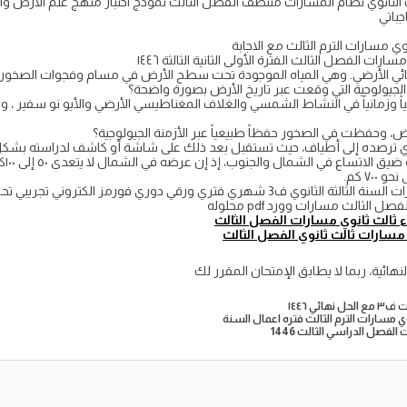
وي مسارات الترم الثالث مع الاجابة
ات الفصل الثالث الفترة الأولى الثانية الثالثة ١٤٤٦
لمائي الأرضي. وهي المياه الموجودة تحت سطح الأرض في مسام وفجوات الصخور.
الجيولوجية التي وقعت عبر تاريخ الأرض بصورة واضحة؟
ً وزمانياً في النشاط الشمسي والغلاف المغناطيسي الأرضي والأيو نو سفير ، وال
أرض، وحفظت في الصخور حفظاً طبيعياً عبر الأزمنة الجيولوجية؟
لذي ترصده إلى أطياف، حيث تستقبل بعد ذلك على شاشة أو كاشف لدراسته بشكل
٧٠ كم.
الثالث مسارات وورد pdf محلوله
ء ثالث ثانوي مسارات الفصل الثالث
 مسارات ثالث ثانوي الفصل الثالث
لنهائية، ربما لا يطابق الإمتحان المقرر لك
ي ١٤٤٦
ي مسارات الترم الثالث فتره اعمال السنة
لفصل الدراسي الثالث 1446