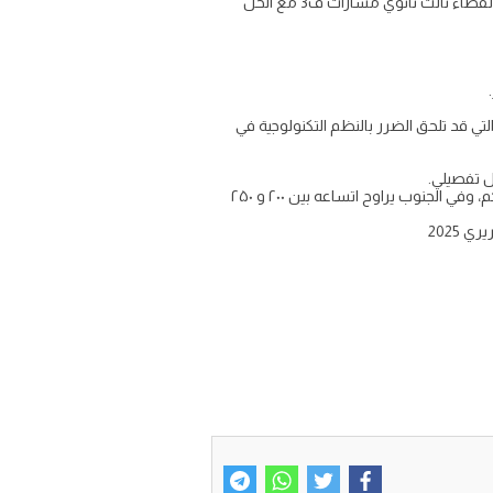
اسئلة اختبار علوم الأرض والفضاء للصف الثالث الثانوي نظام المسارات منتصف الفصل الثالث نموذج اختبار منهج علم الارض والفضاء ثالث ثانوي مسارات ف3 مع الحل
تي قد تلحق الضرر بالنظم التكنولوجية في
 تفصيلي.
يقع في غربي المملكة العربية السعودية، وهو ضيق الاتساع في الشمال والجنوب، إذ إن عرضه في الشمال لا يتعدى ٥٠ إلى ١٠٠كم، وفي الجنوب يراوح اتساعه بين ۲۰۰ و ۲۵۰