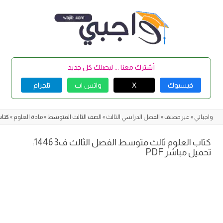
Skip
to
content
أشترك معنا ... ليصلك كل جديد
فيسبوك
X
واتس اب
تلجرام
واجباتي
»
غير مصنف
»
الفصل الدراسي الثالث
»
الصف الثالث المتوسط
»
مادة العلوم
»
كتاب ا
كتاب العلوم ثالث متوسط الفصل الثالث ف3 1446:
تحميل مباشر PDF