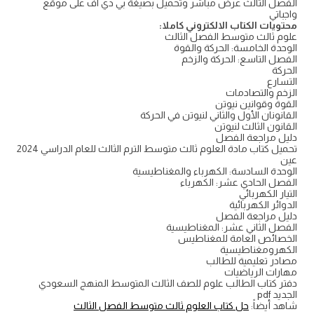
الفصل الثالث عرض مباشر وتحميل بصيغة بي دي اف على موقع
واجباتي
محتويات الكتاب الالكتروني كاملا:
علوم ثالث متوسط الفصل الثالث
الوحدة الخامسة: الحركة والقوة
الفصل التاسع: الحركة والزخم
الحركة
التسارع
الزخم والتصادمات
القوة وقوانين نيوتن
القانونان الأول والثاني لنيوتن في الحركة
القانون الثالث لنيوتن
دليل مراجعة الفصل
تحميل كتاب مادة العلوم ثالث متوسط الترم الثالث للعام الدراسي 2024
عين
الوحدة السادسة: الكهرباء والمغناطيسية
الفصل الحادي عشر: الكهرباء
التيار الكهربائي
الدوائر الكهربائية
دليل مراجعة الفصل
الفصل الثاني عشر: المغناطيسية
الخصائص العامة للمغناطيس
الكهرومغناطيسية
مصادر تعليمية للطالب
مهارات الرياضيات
دفتر كتاب الطالب علوم للصف الثالث المتوسط المنهج السعودي
الجديد pdf
شاهد أيضاً:
حل كتاب العلوم ثالث متوسط الفصل الثالث