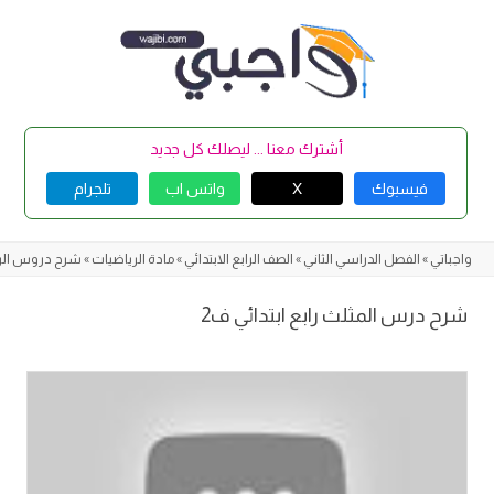
Skip
to
content
أشترك معنا ... ليصلك كل جديد
فيسبوك
X
واتس اب
تلجرام
واجباتي
»
الفصل الدراسي الثاني
»
الصف الرابع الابتدائي
»
مادة الرياضيات
»
شرح دروس الر
شرح درس المثلث رابع ابتدائي ف2