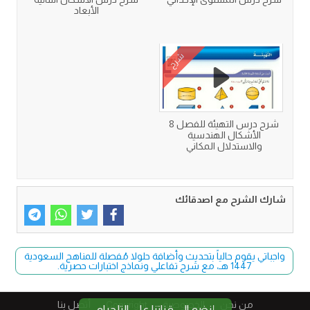
الأبعاد
شرح
شرح درس التهيئة للفصل 8
الأشكال الهندسية
والاستدلال المكاني
شارك الشرح مع اصدقائك
واجباتي يقوم حالياً بتحديث وأضافة حلولا مُفصلة للمناهج السعودية
1447 هـ، مع شرح تفاعلي ونماذج اختبارات حصرية.
من نحن
الخصوصية
Copyright​
أتصل بنا
إنضم الى قناتنا على التلجرام