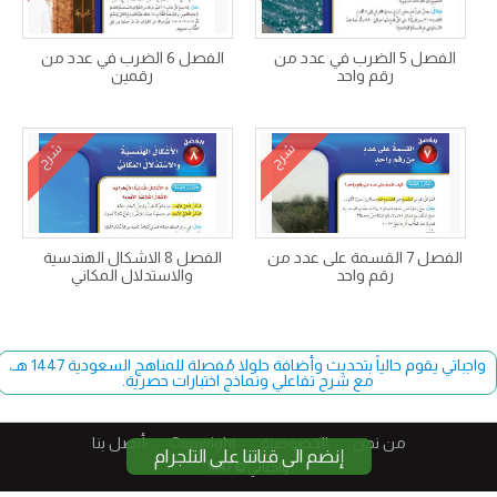
الفصل 5 الضرب في عدد من
الفصل 6 الضرب في عدد من
رقم واحد
رقمين
شرح
شرح
الفصل 7 القسمة على عدد من
الفصل 8 الاشكال الهندسية
رقم واحد
والاستدلال المكاني
واجباتي يقوم حالياً بتحديث وأضافة حلولا مُفصلة للمناهج السعودية 1447 هـ،
مع شرح تفاعلي ونماذج اختبارات حصرية.
من نحن
الخصوصية
Copyright​
أتصل بنا
إنضم الى قناتنا على التلجرام
واجباتي © 1447