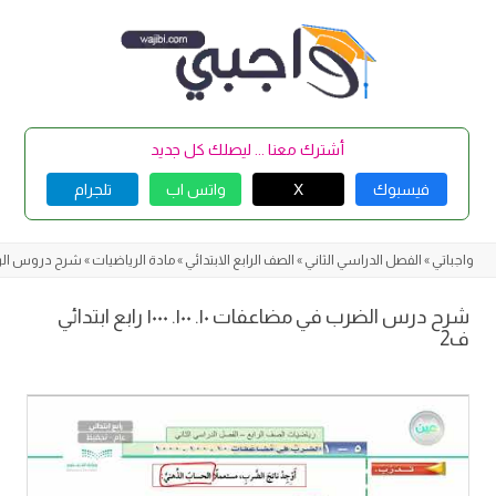
Skip
to
content
أشترك معنا ... ليصلك كل جديد
فيسبوك
X
واتس اب
تلجرام
واجباتي
»
الفصل الدراسي الثاني
»
الصف الرابع الابتدائي
»
مادة الرياضيات
»
شرح دروس الر
شرح درس الضرب في مضاعفات ١٠. ١٠٠. ١٠٠٠ رابع ابتدائي
ف2