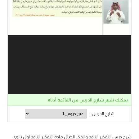
يمكنك تغيير شارح الدرس من القائمة أدناه
شارح الدرس:
شرح درس التفكير الناقد والفكر الضال مادة التفكير الناقد اول ثانوي