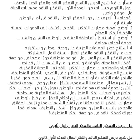
مسارات ف1 شرح الدرس التاسع التفكير الناقد والفكر الضال للصف
الاول الثانوي مسارات من الوحدة الأولى التفكير الناقد ومهارات الحياة
على موقع واجبي
الأهداف: 1. أتعرف على دور المفكر الوطني الناقد في أمن الوطن
واستقراره.
2. أوضح أهمية مهارات التفكير الناقد في كشف زيف الدعوات المعلنة
والخفية للفكر الهدام.
3. أوضح أثر استغلال العاطفة الدينية في توظيف النشء والشباب
لخدمة أهداف هدامة.
4. أستنتج خطر الجماعات الحزبية على وحدة الوطن واستقراره.
بحث عن التفكير الناقد والفكر الضال السنة الاولى المشتركة
يؤدي التفكير السليم المبني على قواعد منطقية دورًا مهما في مواجهة
الأفكار المغلوطة، والوقاية والتحصين من الشبهات التي قد تضر
بالأفراد والمجتمعات مهارات التفكير الناقد تعزز الحصانة الفكرية،
وترسخ المسؤولية الوطنية لدى الأفراد في التصدي للأفكار المتطرفة،
والانحرافات التكفيرية أو الانحلالية الضالة التي يسعى المنحرفون فكريا
إلى تسريبها إلى مجتمعنا السعودي بشكل معلن وخفي بهدف توظيف
النشء لخدمة أهداف هدامة تضر بالوطن يعول كثير من أصحاب الفكر
المتطرف وأصحاب الفكر المنحل على الهشاشة الفكرية وسطحية
التفكير في اجتذاب بعض الشباب إن إحكام العقل من خلال توظيف
مهارات التفكير الناقد يمكننا من تفنيد الشبهات ومنع تزييف الحقائق
والحد من تسرب الميل والهوى وكل أشكال التطرف الهدام. فما
دورك كمفكر ناقد في مواجهة الفكر المتطرف؟
حل درس التفكير الناقد والفكر الضال اول ثانوي
حل شرح درس التفكير الناقد والفكر الضال الصف الأول ثانوي