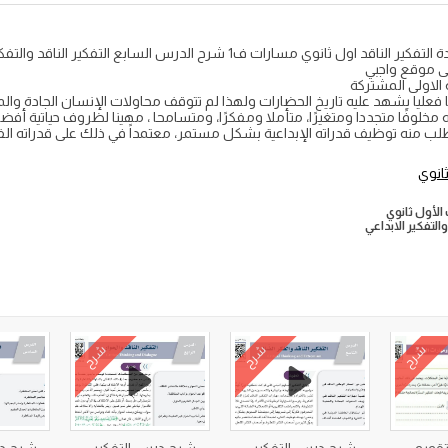
شرح درس التفكير الناقد والتفكير الإبداعي مادة التفكير الناقد اول ثانوي مسارا
على موقع واجبي
 الاولى المشتركة
قعا فعليا يشهد عليه تاريخ الحضارات ولهذا لم تتوقف محاولات الإنسان الجادة 
مخلوفًا متجددا ومتغيرًا، متأملا ومفكرًا، ومتسامحا ، مهينا لظروف حياتية أفضل
 تتطلب منه توظيف قدراته الإبداعية بشكل مستمر، معتمداً في ذلك على قدراته الف
ثانوي
الأول ثانوي
التفكير الابداعي
شرح
شرح
شرح