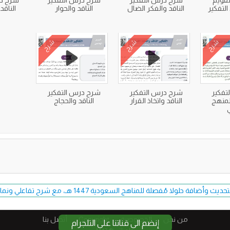
قويم
شرح درس التفكير
شرح درس التفكير
شرح در
التفكير
الناقد والفكر الضال
الناقد والحوار
الناقد
شرح
شرح
شرح
تفكير
شرح درس التفكير
شرح درس التفكير
لمنهج
الناقد واتخاذ القرار
الناقد والحجاج
ي
فة حلولا مُفصلة للمناهج السعودية 1447 هـ، مع شرح تفاعلي ونماذج اختبارات حصرية.
من نحن
الخصوصية
Copyright​
أتصل بنا
إنضم الى قناتنا على التلجرام