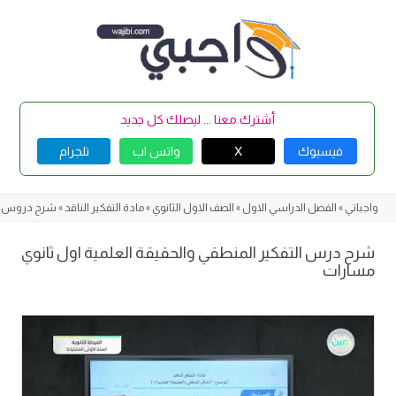
Skip
to
content
أشترك معنا ... ليصلك كل جديد
فيسبوك
X
واتس اب
تلجرام
واجباتي
»
الفصل الدراسي الاول
»
الصف الاول الثانوي
»
مادة التفكير الناقد
»
شرح دروس الت
شرح درس التفكير المنطقي والحقيقة العلمية اول ثانوي
مسارات