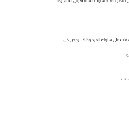
ى تفكير ناقد مسارات السنة الأولى المشتركة
الصفات على سلوك الفرد وذلك برفض كل
؟
لسبب.