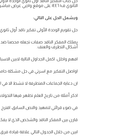
حل كتاب التفكير الناقد اول ثانوي الوحدة الأ
الثانوي ف١ ١٤٤٦ على موقع واجبي عرض مباشر pdf
ويشمل الحل على التالي:
حل تقويم الوحدة الأولى تفكير ناقد أول ثانوي
يمتلك المفكر الناقد صفات تجعله محصنا ضد 
أشكال التطرف والعنف.
افهم واحلل: اكمل الجداول التالية لابين الاسباب
اواصل التفكير مع اسرتي في حل مشكلة حامد، و
ان دعاية الجماعات المتطرفة لا تنشط الا في ال
اذكر أمثلة من تاريخ العلم تظهر فيها التحولات 
في ضوء قرائتي لتمهيد والنص السابق، اقترح 
قارن بين المفكر الناقد والشخص الذي لا يفكر تف
ابين من خلال الجدول التالي علاقة قيادة فرق 