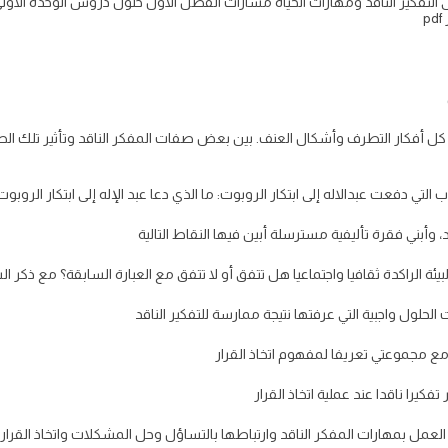
ولى التفكير الناقد ومهارات الحياة مسارات الفصل الاول حلول دروس الوحده الاول
كل أفكار التطرف وأشكال العنف. بين بعض صفات المفكر الناقد وتأثير تلك 
 التي دفعت عبدالاله إلى ابتكار الروبوت: ما الذي دعا عبد الإله إلى ابتكار الروبوت
أبني فقرة تأليفية مسترسلة أبين فيها النقاط التالية
بيئة الراكدة ثقافيا واجتماعيا هل تتفق أو لا تتفق مع العبارة السابقة؟ مع ذكر ا
الحلول واجبية التي عرفتها نتيجة ممارسة للتفكير الناقد
مع مجموعتي تعريفا لمفهوم اتخاذ القرار
كيرا ناقدا عند عملية اتخاذ القرار
العمل بمهارات المفكر الناقد وارتباطها بالتساؤل وحل المشكلات واتخاذ القرار