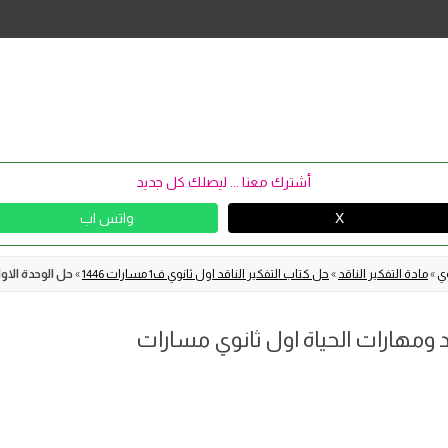
Skip
to
content
أشترك معنا ... ليصلك كل جديد
X
واتس اب
وي
»
مادة التفكير الناقد
»
حل كتاب التفكير الناقد اول ثانوي ف1 مسارات 1446
»
حل الوحدة الاول
قد ومهارات الحياة اول ثانوي مسارات