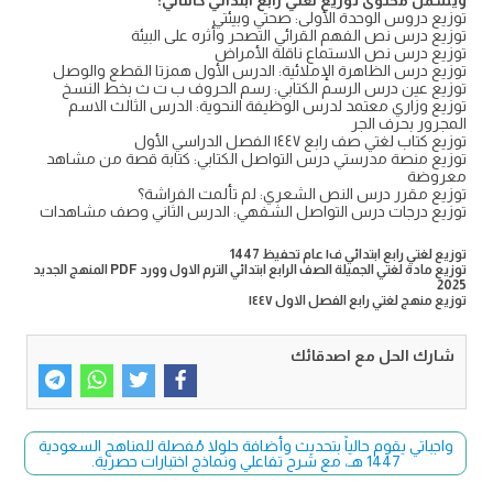
ويشمل محتوى توزيع لغتي رابع ابتدائي كالتالي:
توزيع دروس الوحدة الأولى: صحتي وبيئتي
توزيع درس نص الفهم القرائي التصحر وأثره على البيئة
توزيع درس نص الاستماع ناقلة الأمراض
توزيع درس الظاهرة الإملائية: الدرس الأول همزتا القطع والوصل
توزيع عين درس الرسم الكتابي: رسم الحروف ب ت ث بخط النسخ
توزيع وزاري معتمد لدرس الوظيفة النحوية: الدرس الثالث الاسم
المجرور بحرف الجر
توزيع كتاب لغتي صف رابع ١٤٤٧ الفصل الدراسي الأول
توزيع منصة مدرستي درس التواصل الكتابي: كتابة قصة من مشاهد
معروضة
توزيع مقرر درس النص الشعري: لم تألمت الفراشة؟
توزيع درجات درس التواصل الشفهي: الدرس الثاني وصف مشاهدات
توزيع لغتي رابع ابتدائي ف١ عام تحفيظ 1447
توزيع مادة لغتي الجميلة الصف الرابع ابتدائي الترم الاول وورد PDF المنهج الجديد
2025
توزيع منهج لغتي رابع الفصل الاول ١٤٤٧
شارك الحل مع اصدقائك
واجباتي يقوم حالياً بتحديث وأضافة حلولا مُفصلة للمناهج السعودية
1447 هـ، مع شرح تفاعلي ونماذج اختبارات حصرية.