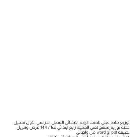
توزيع مادة لغتي للصف الرابع الابتدائي الفصل الدراسي الاول تحميل
خطة توزيع منهج لغتي الجميلة رابع ابتدائي ف1 1447 عرض وتنزيل
بصيغة pdf أو word من واجباتي