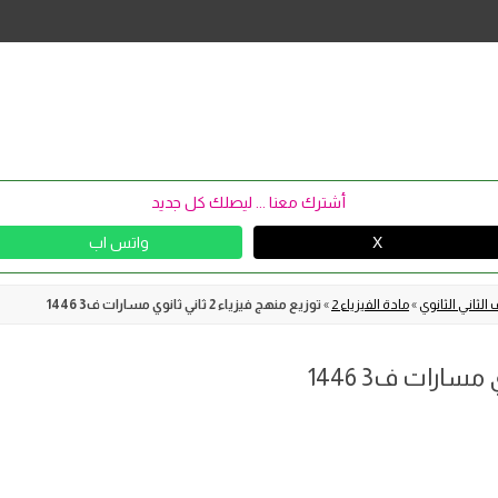
Skip
to
content
أشترك معنا ... ليصلك كل جديد
X
واتس اب
الثاني الثانوي
»
مادة الفيزياء 2
»
توزيع منهج فيزياء 2 ثاني ثانوي مسارات ف3 1446