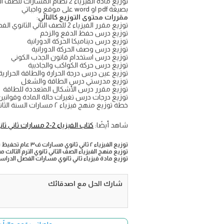
بصيغة pdf او word على موقع واجباتي
مقررات محتوى التوزيع كالتالي
:
توزيع مقرر الفيزياء 2 للصف الثاني الثانوي الفصل الدراسي الثالث الطبعة الجديدة
توزيع درس حفظ الدفع والزخم
توزيع درس ديناميكا الحركة الدورانية
توزيع درس وصف الحركة الدورانية
توزيع درس استخدام قانون الجذب الكوني
توزيع درس حركة الكواكب والجاذبية
توزيع عين درس درجة الحرارة والطاقة الحرارية
توزيع مدرستي درس الطاقة والشغل
توزيع مقرر درس الأشكال المتعددة للطاقة
توزيع درجات درس تغيرات حالة المادة وقوانين ا
خطة توزيع منهج فيزياء ٢ مسارات السنة الثانية الثانوي الترم الثالث ١٤٤٦
شاهد أيضًا:
كتاب الفيزياء 2-2 مسارات ثاني ثانوي الترم الثالث
توزيع الفيزياء ٢ ثاني ثانوي مسارات ف٣ عام تحفيظ ١٤٤٦
توزيع منهج الفيزياء الصف الثاني ثانوي الترم الثالث مسارات pdf وورد المنهج ا
توزيع مادة فيزياء ثاني ثانوي مسارات الفصل الدراسي الث
شارك الحل مع اصدقائك