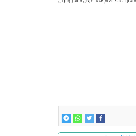
توزيع مادة الفيزياء 2 نظام المسارات للصف الثاني الثانوي الفصل الدراسي الثالث تحميل توزيع دروس منهج فيزياء ثاني ثانوي مسارات ف3 للعام 1446 عرض مباشر وتنزيل