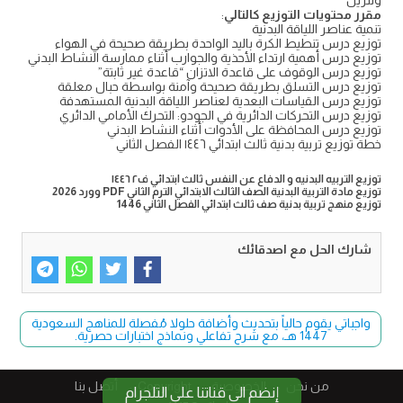
وتنزيل
مقرر محتويات التوزيع كالتالي
:
تنمية عناصر اللياقة البدنية
توزيع درس تنطيط الكرة باليد الواحدة بطريقة صحيحة في الهواء
توزيع درس أهمية ارتداء الأحذية والجوارب أثناء ممارسة النشاط البدني
توزيع درس الوقوف على قاعدة الاتزان “قاعدة غير ثابتة”
توزيع درس التسلق بطريقة صحيحة وآمنة بواسطة حبال معلقة
توزيع درس القياسات البعدية لعناصر اللياقة البدنية المستهدفة
توزيع درس التحركات الدائرية في الجودو: التحرك الأمامي الدائري
توزيع درس المحافظة على الأدوات أثناء النشاط البدني
خطة توزيع تربية بدنية ثالث ابتدائي ١٤٤٦ الفصل الثاني
توزيع التربيه البدنيه و الدفاع عن النفس ثالث ابتدائي ف٢ ١٤٤٦
توزيع مادة التربية البدنية الصف الثالث الابتدائي الترم الثاني PDF وورد 2026
توزيع منهج تربية بدنية صف ثالث ابتدائي الفصل الثاني 1446
شارك الحل مع اصدقائك
واجباتي يقوم حالياً بتحديث وأضافة حلولا مُفصلة للمناهج السعودية
1447 هـ، مع شرح تفاعلي ونماذج اختبارات حصرية.
من نحن
الخصوصية
Copyright​
أتصل بنا
إنضم الى قناتنا على التلجرام