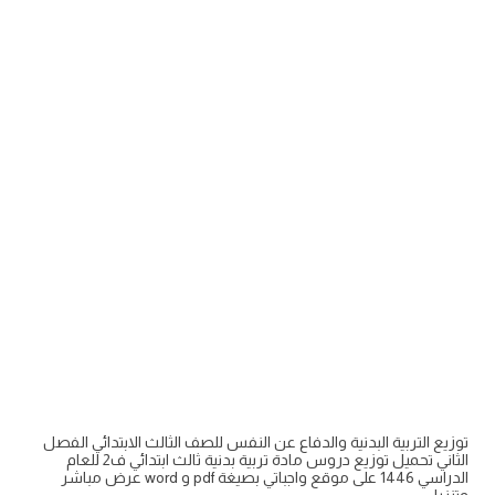
توزيع التربية البدنية والدفاع عن النفس للصف الثالث الابتدائي الفصل
الثاني تحميل توزيع دروس مادة تربية بدنية ثالث ابتدائي ف2 للعام
الدراسي 1446 على موقع واجباتي بصيغة pdf و word عرض مباشر