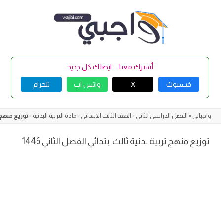
Skip
to
content
أشترك معنا ... ليصلك كل جديد
فيسبوك
X
واتس اب
تلجرام
واجباتي
»
الفصل الدراسي الثاني
»
الصف الثالث الابتدائي
»
مادة التربية البدنية
»
توزيع منهج تر
توزيع منهج تربية بدنية ثالث ابتدائي الفصل الثاني 1446