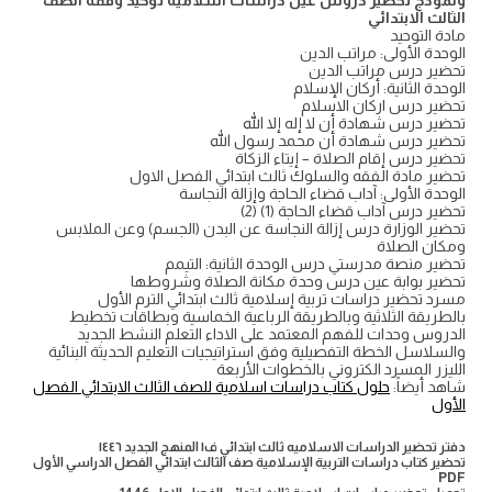
ونموذج تحضير دروس عين دراسات اسلامية توحيد وفقه الصف
الثالث الابتدائي
مادة التوحيد
الوحدة الأولى: مراتب الدين
تحضير درس مراتب الدين
الوحدة الثانية: أركان الإسلام
تحضير درس اركان الاسلام
تحضير درس شهادة أن لا إله إلا الله
تحضير درس شهادة أن محمد رسول الله
تحضير درس إقام الصلاة – إيتاء الزكاة
تحضير مادة الفقه والسلوك ثالث ابتدائي الفصل الاول
الوحدة الأولى: آداب قضاء الحاجة وإزالة النجاسة
تحضير درس آداب قضاء الحاجة (1) (2)
تحضير الوزارة درس إزالة النجاسة عن البدن (الجسم) وعن الملابس
ومكان الصلاة
تحضير منصة مدرستي درس الوحدة الثانية: التيمم
تحضير بوابة عين درس وحدة مكانة الصلاة وشروطها
مسرد تحضير دراسات تربية إسلامية ثالث ابتدائي الترم الأول
بالطريقة الثلاثية وبالطريقة الرباعية الخماسية وبطاقات تخطيط
الدروس وحدات للفهم المعتمد على الاداء التعلم النشط الجديد
والسلاسل الخطة التفصيلية وفق استراتيجيات التعليم الحديثة البنائية
الليزر المسرد الكتروني بالخطوات الأربعة
شاهد أيضاً:
حلول كتاب دراسات اسلامية للصف الثالث الابتدائي الفصل
الأول
دفتر تحضير الدراسات الاسلاميه ثالث ابتدائي ف١ المنهج الجديد ١٤٤٦
تحضير كتاب دراسات التربية الإسلامية صف الثالث ابتدائي الفصل الدراسي الأول
PDF