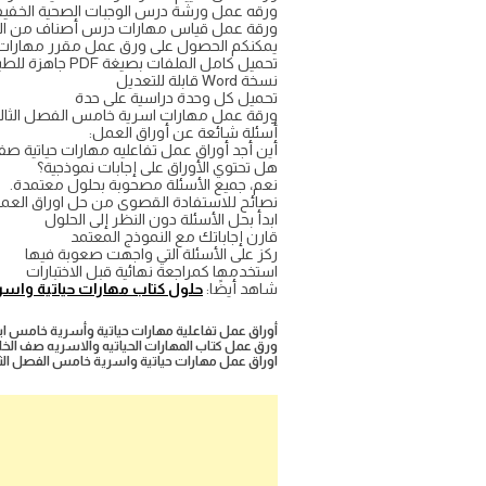
ورقه عمل ورشة درس الوجبات الصحية الخفيف
ورقة عمل قياس مهارات درس أصناف من الوج
يمكنكم الحصول على ورق عمل مقرر مهارات ح
تحميل كامل الملفات بصيغة PDF جاهزة للطباعة
نسخة Word قابلة للتعديل
تحميل كل وحدة دراسية على حدة
ورقة عمل مهارات اسرية خامس الفصل الثا
أسئلة شائعة عن أوراق العمل:
أين أجد أوراق عمل تفاعليه مهارات حياتية ص
هل تحتوي الأوراق على إجابات نموذجية؟
نعم، جميع الأسئلة مصحوبة بحلول معتمدة.
نصائح للاستفادة القصوى من حل اوراق العم
ابدأ بحل الأسئلة دون النظر إلى الحلول
قارن إجاباتك مع النموذج المعتمد
ركز على الأسئلة التي واجهت صعوبة فيها
استخدمها كمراجعة نهائية قبل الاختبارات
شاهد أيضًا:
حلول كتاب مهارات حياتية واسر
أوراق عمل تفاعلية مهارات حياتية وأسرية خامس ابتدائي ف٣ مع 
ورق عمل كتاب المهارات الحياتيه والاسريه صف الخامس ابتدائي 
اوراق عمل مهارات حياتية واسرية خامس الفصل الثالث 