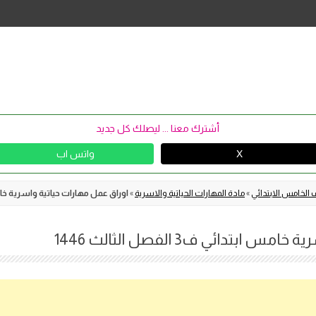
Skip
to
content
أشترك معنا ... ليصلك كل جديد
X
واتس اب
 الخامس الابتدائي
»
مادة المهارات الحياتية والاسرية
»
اوراق عمل مهارات حياتية واسرية خامس ابتدائي ف3
بتدائي ف3 الفصل الثالث 1446