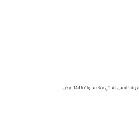
اوراق عمل مادة المهارات الحياتية والاسرية للصف الخامس الابتدائي الفصل الثالث تحميل ورقة عمل منهج مهارات حياتية واسرية خامس ابتدائي ف3 محلولة 1446 عرض