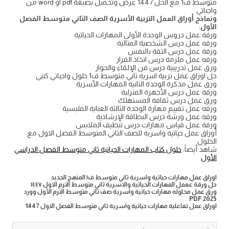
متوسط ف1 مع الحل 1447 عرض وتحميل بصيغة pdf او word من
واجباتي
ونماذج أوراق العمل التربية الأسرية الصف الثاني متوسط الفصل
الأول
:
ورقة عمل دروس الوحدة الأولى المهارات الحياتية
ورقه عمل درس الشخصية المثالية
ورقة عمل درس الثقة بالنفس
ورقه عمل ملزمة درس اتخاذ القرار
ورق عمل تدريبية درس فن الإلقاء والحوار
حل اوراق عمل تربية اسرية ثاني متوسط ف1 حلول واجباتي كتبي
ورق عمل مذكرة الوحدة الثانية المهارات الأسرية
ورقة عمل درس الأجهزة المنزلية
ورق عمل درس ثقافة المستهلك
ورقه عمل تقييم مهارة الوحدة الثالثة العناية الملبسية
ورقه عمل ورشة درس البطاقة الإرشادية
ورقة عمل قياس مهارات درس تنظيف الملابس
أوراق عمل حياتية واسرية للصف الثاني المتوسط الفصل الاول مع
الحلول
شاهد أيضاً:
حلول كتاب المهارات الحياتية ثاني متوسط الفصل الدراسي
الأول
اوراق عمل مهارات حياتية واسرية ثاني متوسط ف١ المنهج الجديد
حل ورقة ععمل المهارات الحياتية والاسرية ثاني متوسط الترم الاول ١٤٤٧
ورق عمل محلوله مهارات حياتية واسرية صف ثاني متوسط الترم الأول وورد
PDF 2025
اوراق عمل تفاعلية مهارات حياتية واسرية ثاني متوسط الفصل الاول 1447