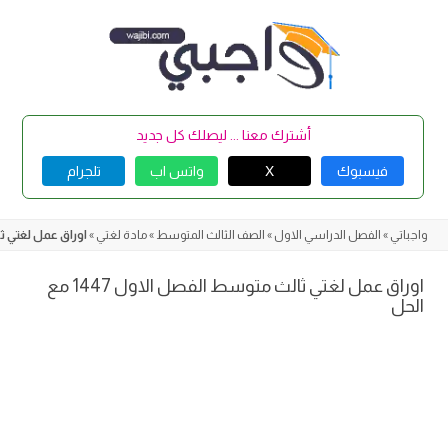
Skip
to
content
أشترك معنا ... ليصلك كل جديد
فيسبوك
X
واتس اب
تلجرام
واجباتي
»
الفصل الدراسي الاول
»
الصف الثالث المتوسط
»
مادة لغتي
»
اوراق عمل لغتي ثالث 
اوراق عمل لغتي ثالث متوسط الفصل الاول 1447 مع
الحل