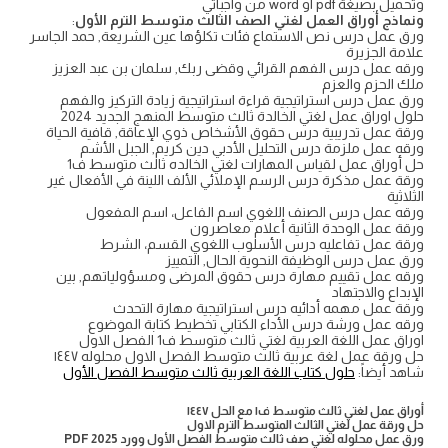
وتحميل بصيغة pdf او word من واجباتي
ونماذج أوراق العمل لغتي الصف الثالث متوسط الترم الأول
:
ورق عمل درس نص الاستماع فئات تكلؤها عين الشريعة, حمد الجاسر
علامة الجزيرة
ورقه عمل درس الفهم القرائي وقضى ربك, سلمان بن عبد العزيز
ملك الحزم والعزم
ورق عمل درس استراتيجية قراءة استراتيجية زيادة التركيز والفهم
حلول اوراق عمل لغتي الخالدة ثالث متوسط المنهج الجديد 2024
ورقة عمل تدريبية درس حقوق الأشخاص ذوي الإعاقة, قافية الحياة
ورقه عمل ملزمة درس التحليل الأدبي دين كريم, الجبل الأشم
حل أوراق عمل لقياس المهارات لغتي الخالده ثالث متوسط ف1
ورقة عمل مذكرة درس الرسم الإملائي الألف اللينة في الأفعال غير
الثلاثية
ورقه عمل درس الصنف اللغوي اسم الفاعل، اسم المفعول
ورقة عمل الوحدة الثانية أعلام معاصرون
ورقة عمل تفاعليه درس الأسلوب اللغوي القسم، الشرط
ورق عمل درس الوظيفة النحوية الحال, التمييز
ورقه عمل تقييم مهارة درس حقوق المرضى ومسؤولياتهم, بين
الإبداع والاجتهاد
ورقة عمل مهمه أدائيه درس استراتيجية مهارة التحدث
ورقه عمل ورشة درس الأداء الكتابي تخطيط كتابة الموضوع
اوراق عمل اللغة العربية لغتي ثالث متوسط ف1 الفصل الاول
حل ورقة عمل لغة عربية ثالث متوسط الفصل الاول محلوله ١٤٤٧
شاهد أيضاً:
حلول كتاب اللغة العربية ثالث متوسط الفصل الأول
أوراق عمل لغتي ثالث متوسط ف١ مع الحل ١٤٤٧
حل ورقة عمل لغتي الثالث المتوسط الترم الاول
ورق عمل محلوله لغتي صف ثالث متوسط الفصل الأول وورد PDF 2025