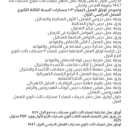
الدراسي الاول تحميل ورقة عمل منهج كيمياء ثالث ثانوي مسارات ف1
1447 بصيغة pdf من واجباتي
ونموذج أوراق العمل كيمياء ٣-١ مسارات السنة الثالثة الثانوي
الفصل الدراسي الأول
:
ورقة عمل دروس الفصل 1 الأول المخاليط والمحاليل
ورق عمل درس أنواع المخاليط
ورقه عمل درس تركيز المحلول
ورقة عمل درس العوامل المؤثرة في الذوبان
ورق عمل درس الخواص الجامعة للمحاليل
ورقه عمل الفصل 2 الثاني الأحماض والقواعد
ورقة عمل مذكرة درس مقدمة في الأحماض والقواعد
حل كراسة اوراق العمل التفاعلية لمقرر كيمياء ٣ مسارات ثالث ثانوي
الترم الاول
ورقة عمل ملزمة درس قوة الاحماض والقواعد
ورق عمل الفصل 3 الثالث تفاعلات الأكسدة والاختزال
ورقه عمل مهمة أدائيه درس وزن معادلات الأكسدة والاختزال
ورقة عمل تدريبية الفصل 4 الرابع الكيمياء الكهربائية
ورق عمل تفاعلية درس الخلايا الجلفانية
ورقه عمل تقييم مهارة درس البطاريات, التحليل الكهربائي
ورقة عمل قياس مهارات درس أيونات الهيدروجين والرقم
الهيدروجيني، التعادل
حلول أوارق عمل دفتر تدريبات كيمياء 3 مسارات ثالث ثانوي الفصل
الاول
أوراق عمل تفاعلية كيمياء ثالث ثانوي مسارات ف١ مع الحل ١٤٤٧
حل ورق عمل الكيمياء الصف الثالث ثانوي مسارات الترم الأول وورد PDF محلول
2025
اوراق عمل كيمياء ثالث ثانوي مسارات الفصل الدراسي الاول 1447