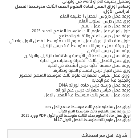
وتحميل بصيغة pdf او word من واجباتي
ونماذج أوراق العمل لمادة العلوم الصف الثالث متوسط الفصل
الدراسي الأول:
ورقة عمل دروس الفصل 1 طبيعة العلم
ورق عمل درس أسلوب العلم
ورقه عمل درس عمل العلم
حلول اوراق عمل علوم ثالث متوسط المنهج الجديد 2025
ورقة عمل درس العلم والتقنية والمجتمع
حلول ملف انجاز اوراق عمل العلوم ثالث متوسط الفصل الاول واجباتي
حل ورقة عمل علوم ثالث متوسط ف1 درس الزلازل
ورقه عمل درس البراكين
ورقة عمل درس الصفائح الأرضية وعلاقتها بالزلازل والبراكين
ورق عمل الفصل الثالث: أنشطة وعمليات في الخلية
ورقة عمل مهمة أدائية درس أنشطة في الخلية
ورق عمل اختبار درس انقسام الخلية وتكاثرها
اوراق عمل لقياس المهارات علوم ثالث متوسط المنهج المطور
والجديد ف1 مع الإجابة
ورقه عمل ورشة درس مادة الوراثة DNA
ورقة عمل قياس مهارات درس علم الوراثة
اوراق عمل العلوم ثالث متوسط ف1 الفصل الاول
أوراق عمل تفاعلية علوم ثالث متوسط ف١ مع الحل ١٤٤٧
حل ورقه عمل العلوم ثالث متوسط الترم الاول
اورق عمل مادة العلوم صف الثالث متوسط الترم الأول PDF وورد 2025
اوراق عمل علوم ثالث متوسط الفصل الاول 1447
شارك الحل مع اصدقائك