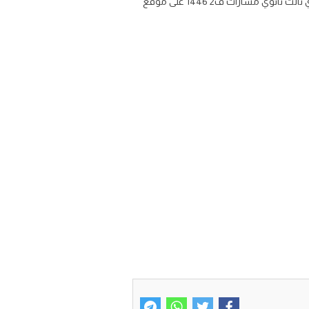
اوراق عمل مادة الانجليزي للصف الثالث الثانوي مسارات الفصل الدراسي الثاني تحميل ورقة عمل منهج mega goal 3.2 انجليزي ثالث ثانوي مسارات ف2 1446 على موقع