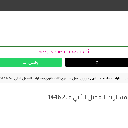
Skip
to
content
أشترك معنا ... ليصلك كل جديد
X
واتس اب
نوي مسارات
»
مادة الانجليزي
»
اوراق عمل انجليزي ثالث ثانوي مسارات الفصل الثاني ف2 1446
ارات الفصل الثاني ف2 1446