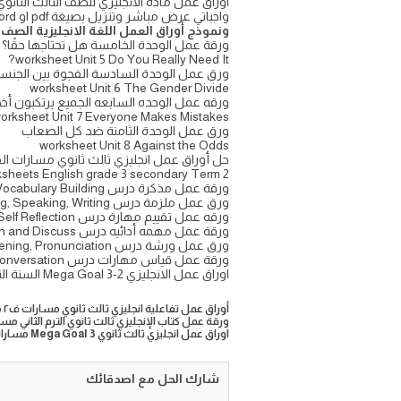
واجباتي عرض مباشر وتنزيل بصيغة pdf او word
ونموذج أوراق العمل اللغة الانجليزية الصف ا
ورقة عمل الوحدة الخامسة هل تحتاجها حقًا؟
worksheet Unit 5 Do You Really Need It?
ورق عمل الوحدة السادسة الفجوة بين الجنس
worksheet Unit 6 The Gender Divide
ورقه عمل الوحده السابعه الجميع يرتكبون أخ
orksheet Unit 7 Everyone Makes Mistakes
ورق عمل الوحدة الثامنة ضد كل الصعاب
worksheet Unit 8 Against the Odds
حل أوراق عمل انجليزي ثالث ثانوي مسارات الفصل الثاني 
rksheets English grade 3 secondary Term 2
ورقة عمل مذكرة درس Vocabulary Building
ورق عمل ملزمة درس Reading, Speaking, Writing
ورقه عمل تقييم مهارة درس Form, Project, Self Reflection
ورقة عمل مهمه أدائيه درس Listen and Discuss
ورق عمل ورشة درس Listening, Pronunciation
ورقة عمل قياس مهارات درس Pair Work, Grammar, Conversation
اوراق عمل الانجليزي Mega Goal 3-2 السنة الثالثة الثانوي نظام المسارات ميقا قول ٣ حلول انقلش
أوراق عمل تفاعلية انجليزي ثالث ثانوي مسارات ف٢ مع الحل ١٤٤٦
ورقة عمل كتاب الإنجليزي ثالث ثانوي الترم الثاني مسارات وورد PDF
اوراق عمل انجليزي ثالث ثانوي Mega Goal 3 مسارات الفصل الثاني 1446
شارك الحل مع اصدقائك