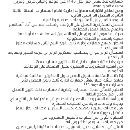
مسارات ف2 نهائي مع الحل 1446 على موقع واجباتي عرض وتنزيل
بصيغة pdf و word
ومن نماذج اختبارات مهارات إدارية نظام المسارات السنة الثالثة
الثانوي الفصل الدراسي الثاني
:
لا يوجد تنافس بين المشروعات الصغيرة والكبيرة
تسهل السكرتارية العمل على الرؤساء وتساعد هم على أداء أعمالهم
والقيام بمهام العمل المختلفة
يعرف مفهوم التسويق على انه التسويق لسلعة محددة أو خدمة
معينة باستخدام الشبكة العنكبوتية
امتحان منهج مهارات إدارية ثالث ثانوي الترم الثاني مسارات محلول
المنهج الجديد
استقبال الزائر هو ان يصطحب السكرتير الزائر الى غرفة المدير وتقديمه
الى المدير
مراجعة نهائية مهارات ادارية ثالث ثانوي مسارات ف2
من أهمية المشروعات الصغيرة تقليل الاعتماد على الوظائف
الحكومية.
إذا كانت المكالمة ستحول للمدير يحول السكرتير المكالمة مباشرة
نماذج اسئلة اختبار نهائي مهارات ادارية ثالث ثانوي الفصل الثاني
مسارات مع الاجوبة ١٤٤٦
الإختبار النهائي لمادة المهارات الإدارية 3 مسارات ثالث ثانوي الفصل
الثاني مع نموذج الاجابة
تبرز أهمية المشروعات الصغيرة للمجتمع في مقدرتها على انتاج سلع
جديدة وخدمات بديلة عن المنتجات المصدره
هي مهارات تتعلق بالوظيفية تكسب السكرتير مهارات انجاز العمل
بأفضل صورة ممكنة
الخطوة الأولى من خطوات تأسيس المشروع هي
من مميزات التسويق الالكتروني انه
تتمثل في العاملين الذين يقدمون الخدمات المكتبية لرئيس معين