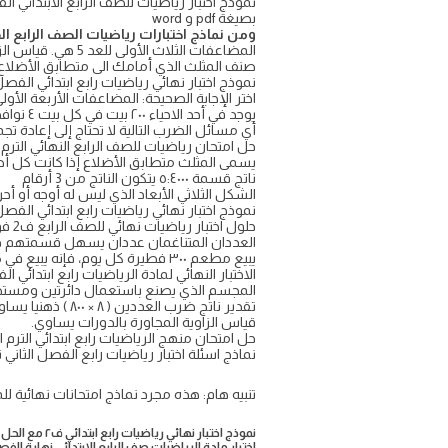
بصيغة pdf و word
ومن نماذج اختبارات رياضيات الصف الرابع ا
المضاعفات الثلاث الأولى للعد 5 هي. قياس الزاوية التي تمثل نصف دورة
صنف المثلث الذي أمامك الى متطابق الأضلاع 
نموذج اختبار نهائي رياضيات رابع ابتدائي الفصل ال
اختر الإجابة الصحيحة: المضاعفات الأربعة الأولى لل
يوجد في أحد الاحياء ۲۰۰ بيت في كل بيت ٤ نوافذ، ما العدد الكلي للنوافذ؟
أي مسائل الضرب التالية لا تحتاج إلى إعادة تجم
حل امتحان رياضيات للصف الرابع النهائي الترم ا
يسمى المثلث متطابق الأضلاع إذا كانت كل أ
ناتج قسمة ٥:٤٠٠٠ يتكون الناتج من 3 أرقام
الشكل الثلاثي الأبعاد الذي ليس له أوجه أو أ
نموذج اختبار نهائي رياضيات رابع ابتدائي الفصل 
حلول اختبار رياضيات نهائي للصف الرابع ف2 فورمز ورقي تحريري تجريبي تصحيح الي الدور الأول الثاني
العددان المتناغمان عددان يسهل قسمتهم ذه
يبيع مطعم ۳۰۰ فطيرة كل يوم، فإنه يبيع في 6 أيام 800 فطيرة.
الاختبار النهائي لمادة الرياضيات رابع ابتدائي 
المجسم الذي يصنع باستعمال دائرتين ومست
تقدير ناتج ضرب العددين ( ۸ × ۸۰۰ ) ذهنيا يساوي؟
قياس الزاوية المجاورة بالدورات يساوي.
حل امتحان منهج الرياضيات رابع ابتدائي الترم ا
نماذج اسئلة اختبار رياضيات رابع الفصل الثاني نها
تنبيه هام: هذه مجرد نماذج امتحانات نهائية للم
نموذج اختبار نهائي رياضيات رابع ابتدائي ف٢ مع الحل ١٤٤٦
اختبار مادة الرياضيات صف الرابع الابتدائي نهاية الفصل 