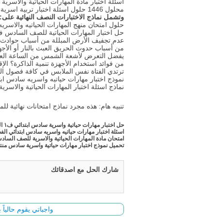
محلول 1446 حلول اسئلة اختبار تربية اسرية سادس على موقع واجبي بصيغة pdf و word
وتشمل نماذج الاختبارات النصف النهائية على:
حلول امتحان منهج المهارات الحياتيه والاسريه
حل اختبار المهارات الحياتية للصف السادس ف1 منازل ورقي فورمز تحريري تجريبي نهايه السنه وز
عدم تجفيف الأرض المبللة من أسباب حوادث
من أسباب حدوث الحريق العبث بالنار أو الأجهز
يفضل التعرض لأشعة الشمس من الساعة العاش
من فوائد استخدام الأجهزة تنمية الذاكرة؟ ا
ترتدي الفتاة نفس الملابس في كافة فصول ال
نموذج اختبار مهارات حياتيه واسريه سادس ابتدائي الف
نماذج اسئلة اختبار المهارات الحياتية والاسرية
تنبيه هام: هذه مجرد نماذج امتحانات نهائية للم
حل اختبار مهارات حياتية واسرية سادس ابتدائي ف١ المنهج الجديد ١٤٤٦
اسئلة اختبار مهارات حياتيه واسريه سادس ابتدائي ال
امتحان مادة المهارات الحياتية والاسرية للصف السادس 
تحميل نموذج اختبار مهارات حياتية واسرية سادس منتصف
شارك الحل مع اصدقائك
واجباتي يقوم حالياً بتحديث وأضاف