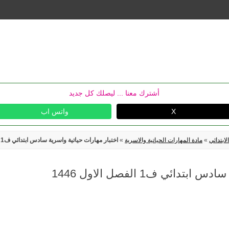
Skip
to
content
أشترك معنا ... ليصلك كل جديد
X
واتس اب
ابتدائي
»
مادة المهارات الحياتية والاسرية
»
اختبار مهارات حياتية واسرية سادس ابتدائي ف1 الفصل الاول 1446
ائي ف1 الفصل الاول 1446