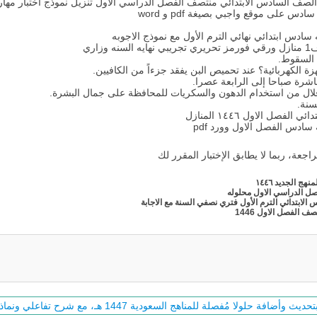
 سادس ابتدائي نهائي الترم الأول مع نموذج الاجوبه
اري
 السقوط.
ة الكهربائية؟ عند تحميص البن يفقد جزءاً من الكافيين.
رة صباحا إلى الرابعة عصرا.
لإقلال من استخدام الدهون والسكريات للمحافظة على جمال البشرة.
سنة.
صل الاول ١٤٤٦ المنازل
 سادس الفصل الاول وورد pdf
راجعة، ربما لا يطابق الإختبار المقرر لك
فصل الدراسي الاول محلوله
الابتدائي الترم الأول فتري نصفي السنة مع الاجابة
 الفصل الاول 1446
ة حلولا مُفصلة للمناهج السعودية 1447 هـ، مع شرح تفاعلي ونماذج اختبارات حصرية.