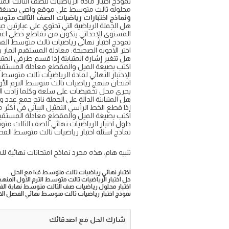
محلوله ثالث متوسط على موقع واجبي بصيغة pdf و ord
ونماذج اختبارات رياضيات الصف الثالث مت
هل الجملة الرياضية التي تحتوي على عبارتين جب
المستوى الإحداثي يتكون من تقاطع خطي اعداد
نموذج اختبار نهائي رياضيات ثالث متوسط الفصل 
اختر الاجوبه الصحيحة: معادلة المستقيم المار بالنقطة – ٢ ، ٥ وميله ۳ بصيغة ا
هل تتغير إشارة المتباينة إذا قسم طرفي المتب
اكتب بصيغة الميل والمقطع معادلة المستقيم المار بالنقطة ( ٠ ، ٤ ) والمو
الإختبار النهائي لمادة الرياضيات ثالث متوسط
امتحان منهج رياضيات ثالث متوسط الترم الأول
يجري محل تخفيضات على سلعة وكلما زادت المب
هل المتباينة الدالة على الجملة ناتج جمع عدد وأربعة لا يقل 
إذا قطع الخط الرأسي التمثيل البياني في أكثر 
اكتب بصيغة الميل والمقطع معادلة المستقيم الذى ( ميله
حلول اختبار الرياضيات نهائي للصف الثالث متوسط ف1 فورمز ورقي تصحيح آلي تحريري تجريبي الدور الأ
نماذج اسئلة اختبار رياضيات ثالث متوسط الفصل 
تنبيه هام: هذه مجرد نماذج امتحانات نهائية لل
اختبار نهائي رياضيات ثالث متوسط ف١ مع الحل
حل اختبار الرياضيات ثالث متوسط الترم الاول المنهج
اختبار محلول رياضيات صف الثالث متوسط نهاية الفصل 
نموذج اختبار رياضيات ثالث متوسط نهائي الفصل الاول 6
شارك الحل مع اصدقائك