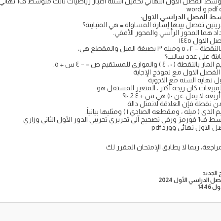
w
وسط الفصل الدراسي الاول
:
ريتين تفصل بينها إشارة المساواة = هي المتباينة؟
 هما المحور الرأسي والمحور الأفقي.
الاول ١٤٤٥
لميل والمقطع هي:
اينة على عدد سالب؟
ازي للمستقيم ص = – ٤ س + ٥.
 الفصل الاول مع نموذج الإجابة
 نهايه السنه مع الاجوبة
يعات كان ريحه أكثر ، المتغير المستقل هو
عن ١٠) هي س + ٤ 2 ١٠؟
من نقطة فإن العلاقة لاتمثل دالة
 ، ومقطعه الصادي ١ ) ومثليها بيانياً.
ول الثاني وزاري
الاول نهائي وورد pdf
مراجعة، ربما لا يطابق الإمتحان المقرر لك
 الجديد
الدراسي الأول 2024
144