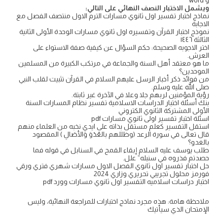
و word
ويشمل الاختبار النصف النهائي على التالي:
نماذج اختبار تفسير اول ثانوي مسارات الترم الاول منتصف الفصل مع
الاجابة
نموذج اختبار القرآن وتفسيره اول ثانوي مسارات الوحدة الأولى الثانية
الثالثة ١٤٤٦
اختر الاجوبه الصحيحة: حكم السؤال عن كيفية صفة الاستواء على
العرش.
ما هو معتقد أهل السنة والجماعة في مرتكب الكبيرة من المسلمين
الموحدين؟
من فوائد ذكر أخبار الرسل عليهم السلام في القرآن تثبيت لقلب النبي
صلى الله عليه وسلم.
رؤية المؤمنين لربهم جلا وعلا في الآخرة غير ثابتة.
بنك أسئلة اختبار الدراسات الاسلامية تفسير نظام المسارات السنة
الأولى المشتركة الثانوي الكتروني
اسئلة اختبار تفسير اولى ثانوي مسارات pdf
استقل التفسير كعلم مستقل بذاته على ايدي نخبه من العلماء منهم
قال تعالى في سورة الرعد (وظللهم بالعُدْوَ وَالْآصَالِ ) المقصود
بالغدو؟
طلب يوسف عليه السلام إبقاء القمح في السنابل في قوله فما
حصدتم فذروه في سنبله” علل.
حل اختبار تفسير اول ثانوي الفصل الاول مسارات شهري فتري ورقي
فورمز محلول تجريبي تحريري وزاري 2024
اختبار دراسات اسلاميه التفسير اول ثانوي مسارات وورد pdf
ملاحظة هامة: هذه مجرد نماذج اختبارات للمراجعة النهائية، وليس
الإمتحان الذي سيأتيك