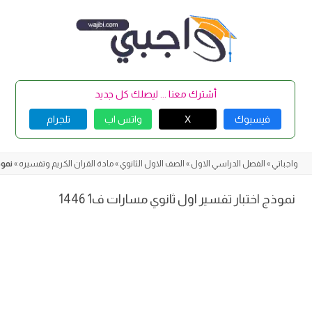
Skip
to
content
أشترك معنا ... ليصلك كل جديد
فيسبوك
X
واتس اب
تلجرام
واجباتي
»
الفصل الدراسي الاول
»
الصف الاول الثانوي
»
مادة القران الكريم وتفسيره
»
نموذ
نموذج اختبار تفسير اول ثانوي مسارات ف1 1446