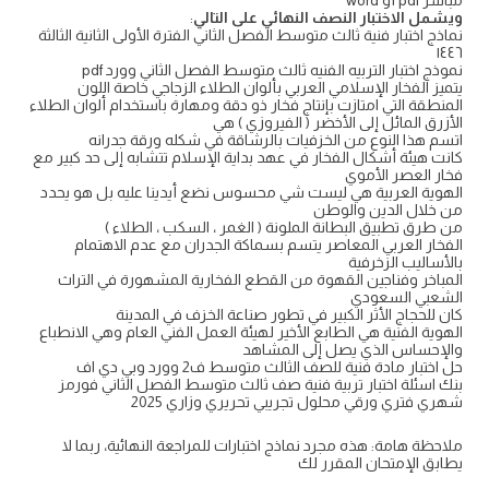
مباشر pdf أو word
ويشمل الاختبار النصف النهائي على التالي
:
نماذج اختبار فنية ثالث متوسط الفصل الثاني الفترة الأولى الثانية الثالثة
١٤٤٦
نموذج اختبار التربيه الفنيه ثالث متوسط الفصل الثاني وورد pdf
يتميز الفخار الإسلامي العربي بألوان الطلاء الزجاجي خاصة اللون
المنطقة التي امتازت بإنتاج فخار ذو دقة ومهارة باستخدام ألوان الطلاء
الأزرق المائل إلى الأخضر ( الفيروزي ) هي
اتسم هذا النوع من الخزفيات بالرشاقة في شكله ورقة جدرانه
كانت هيئة أشكال الفخار في عهد بداية الإسلام تتشابه إلى حد كبير مع
فخار العصر الأموي
الهوية العربية هي ليست شي محسوس نضع أيدينا عليه بل هو يحدد
من خلال الدين والوطن
من طرق تطبيق البطانة الملونة ( الغمر ، السكب ، الطلاء )
الفخار العربي المعاصر يتسم بسماكة الجدران مع عدم الاهتمام
بالأساليب الزخرفية
المباخر وفناجين القهوة من القطع الفخارية المشهورة في التراث
الشعبي السعودي
كان للحجاج الأثر الكبير في تطور صناعة الخزف في المدينة
الهوية الفنية هي الطابع الأخير لهيئة العمل الفني العام وهي الانطباع
والإحساس الذي يصل إلى المشاهد
حل اختبار مادة فنية للصف الثالث متوسط ف2 وورد وبي دي اف
بنك اسئلة اختبار تربية فنية صف ثالث متوسط الفصل الثاني فورمز
شهري فتري ورقي محلول تجريبي تحريري وزاري 2025
ملاحظة هامة: هذه مجرد نماذج اختبارات للمراجعة النهائية، ربما لا
يطابق الإمتحان المقرر لك