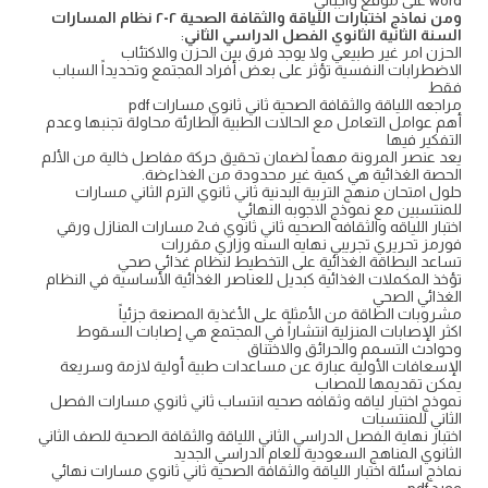
word على موقع واجباتي
ومن نماذج اختبارات اللياقة والثقافة الصحية ٢-٢ نظام المسارات
السنة الثانية الثانوي الفصل الدراسي الثاني
:
الحزن امر غير طبيعي ولا يوجد فرق بين الحزن والاكتئاب
الاضطرابات النفسية تؤثر على بعض أفراد المجتمع وتحديداً السباب
فقط
مراجعه اللياقة والثقافة الصحية ثاني ثانوي مسارات pdf
أهم عوامل التعامل مع الحالات الطبية الطارئة محاولة تجنبها وعدم
التفكير فيها
يعد عنصر المرونة مهماً لضمان تحقيق حركة مفاصل خالية من الألم
الحصة الغذائية هي كمية غير محدودة من الغذاءضة.
حلول امتحان منهج التربية البدنية ثاني ثانوي الترم الثاني مسارات
للمنتسبين مع نموذج الاجوبه النهائي
اختبار اللياقه والثقافه الصحيه ثاني ثانوي ف2 مسارات المنازل ورقي
فورمز تحريري تجريبي نهايه السنه وزاري مقررات
تساعد البطاقة الغذائية على التخطيط لنظام غذائي صحي
تؤخذ المكملات الغذائية كبديل للعناصر الغذائية الأساسية في النظام
الغذائي الصحي
مشروبات الطاقة من الأمثلة على الأغذية المصنعة جزئياً
اكثر الإصابات المنزلية انتشاراً في المجتمع هي إصابات السقوط
وحوادث التسمم والحرائق والاختناق
الإسعافات الأولية عبارة عن مساعدات طبية أولية لازمة وسريعة
يمكن تقديمها للمصاب
نموذج اختبار لياقه وثقافه صحيه انتساب ثاني ثانوي مسارات الفصل
الثاني للمنتسبات
اختبار نهاية الفصل الدراسي الثاني اللياقة والثقافة الصحية للصف الثاني
الثانوي المناهج السعودية للعام الدراسي الجديد
نماذج اسئلة اختبار اللياقة والثقافة الصحية ثاني ثانوي مسارات نهائي