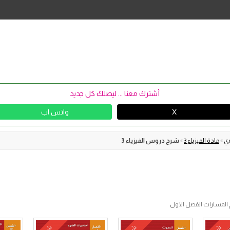
Skip
to
content
أشترك معنا ... ليصلك كل جديد
X
واتس اب
وي
»
مادة الفيزياء 3
»
شرح دروس الفيزياء 3