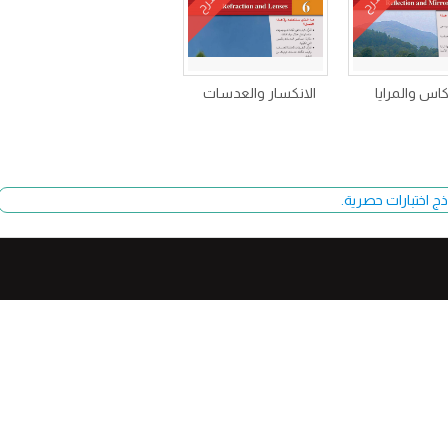
شرح
شرح
كاس والمرايا
الانكسار والعدسات