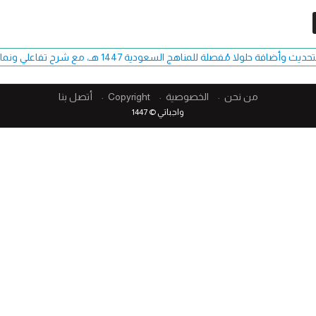
فة حلولا مُفصلة للمناهج السعودية 1447 هـ، مع شرح تفاعلي ونماذج اختبارات حصرية.
من نحن
الخصوصية
Copyright​
أتصل بنا
واجباتي © 1447