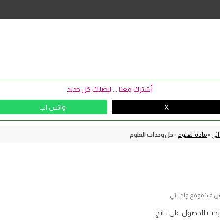
Skip
to
content
أشترك معنا ... ليصلك كل جديد
X
واتس اب
ائي
»
مادة العلوم
»
حل وحدات العلوم
اجباتي
البحث للحصول على نتائج