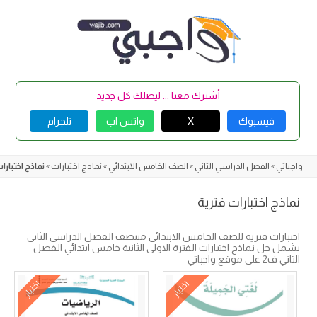
Skip
to
content
أشترك معنا ... ليصلك كل جديد
فيسبوك
X
واتس اب
تلجرام
واجباتي
»
الفصل الدراسي الثاني
»
الصف الخامس الابتدائي
»
نمادج اختبارات
»
نماذج اختبارا
نماذج اختبارات فترية
اختبارات فترية للصف الخامس الابتدائي منتصف الفصل الدراسي الثاني
يشمل حل نماذج اختبارات الفترة الاولى الثانية خامس ابتدائي الفصل
الثاني ف2 على موقع واجباتي
اختبار
اختبار