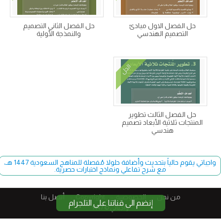
حل الفصل الاول مبادئ
حل الفصل الثاني التصميم
التصميم الهندسي
والنمذجة الأولية
الحل
حل الفصل الثالث تطوير
المنتجات ثلاثية الأبعاد تصميم
هندسي
واجباتي يقوم حالياً بتحديث وأضافة حلولا مُفصلة للمناهج السعودية 1447 هـ،
مع شرح تفاعلي ونماذج اختبارات حصرية.
من نحن
الخصوصية
Copyright​
أتصل بنا
إنضم الى قناتنا على التلجرام
واجباتي © 1447