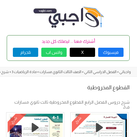
Skip
to
content
أشترك معنا ... ليصلك كل جديد
فيسبوك
X
واتس اب
تلجرام
واجباتي
»
الفصل الدراسي الثاني
»
الصف الثالث الثانوي مسارات
»
مادة الرياضيات 3
»
شرح د
القطوع المخروطية
شرح دروس الفصل الرابع القطوع المخروطية ثالث ثانوي مسارات
ف2
شرح
شرح