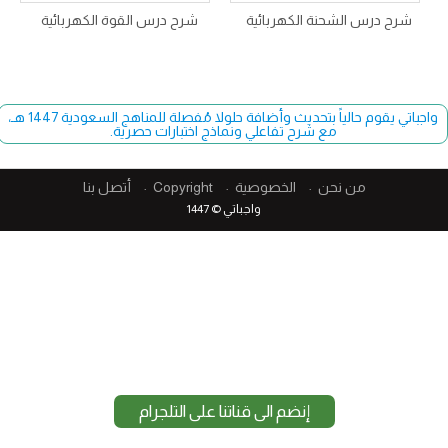
شرح درس الشحنة الكهربائية
شرح درس القوة الكهربائية
واجباتي يقوم حالياً بتحديث وأضافة حلولا مُفصلة للمناهج السعودية 1447 هـ،
مع شرح تفاعلي ونماذج اختبارات حصرية.
من نحن
الخصوصية
Copyright​
أتصل بنا
واجباتي © 1447
إنضم الى قناتنا على التلجرام