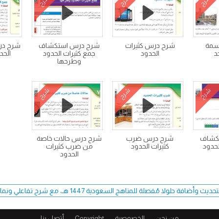
شرح
شرح
شرح
سمة
شرح درس كثيرات
شرح درس استكشاف
شرح در
د
الحدود
جمع كثيرات الحدود
الحد
وطرحها
شرح
شرح
شرح
كشاف
شرح درس ضرب
شرح درس حالات خاصة
حدود
كثيرات الحدود
من ضرب كثيرات
الحدود
فة حلولا مُفصلة للمناهج السعودية 1447 هـ، مع شرح تفاعلي ونماذج اختبارات حصرية.
من نحن
الخصوصية
Copyright​
أتصل بنا