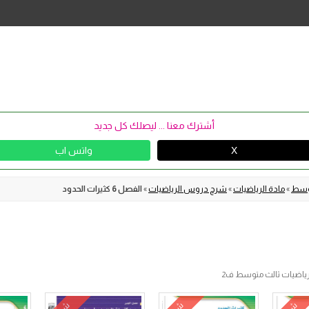
Skip
to
content
أشترك معنا ... ليصلك كل جديد
X
واتس اب
توسط
»
مادة الرياضيات
»
شرح دروس الرياضيات
»
الفصل 6 كثيرات الحدود
ياضيات ثالث متوسط ف2