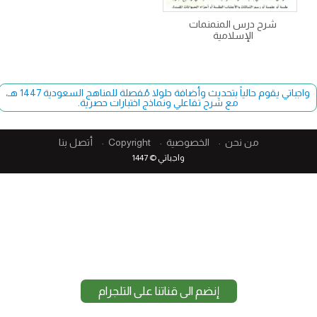
شرح درس المنمنمات
الإسلامية
واجباتي يقوم حالياً بتحديث وأضافة حلولا مُفصلة للمناهج السعودية 1447 هـ،
مع شرح تفاعلي ونماذج اختبارات حصرية.
من نحن
الخصوصية
Copyright​
أتصل بنا
واجباتي © 1447
إنضم الى قناتنا على التلجرام