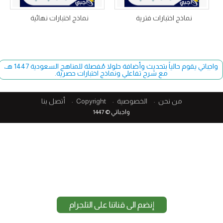
نماذج اختبارات فترية
نماذج اختبارات نهائية
واجباتي يقوم حالياً بتحديث وأضافة حلولا مُفصلة للمناهج السعودية 1447 هـ،
مع شرح تفاعلي ونماذج اختبارات حصرية.
من نحن
الخصوصية
Copyright​
أتصل بنا
واجباتي © 1447
إنضم الى قناتنا على التلجرام