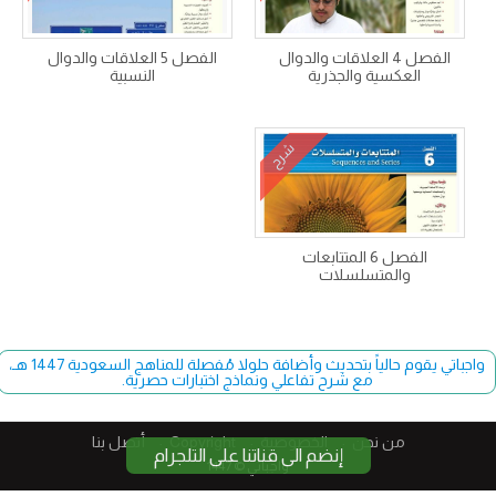
الفصل 4 العلاقات والدوال
الفصل 5 العلاقات والدوال
العكسية والجذرية
النسبية
شرح
الفصل 6 المتتابعات
والمتسلسلات
واجباتي يقوم حالياً بتحديث وأضافة حلولا مُفصلة للمناهج السعودية 1447 هـ،
مع شرح تفاعلي ونماذج اختبارات حصرية.
من نحن
الخصوصية
Copyright​
أتصل بنا
إنضم الى قناتنا على التلجرام
واجباتي © 1447