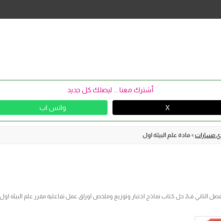
Skip
to
content
أشترك معنا ... ليصلك كل جديد
X
واتس اب
وي مسارات
»
مادة علم البيئة اول
مادة علم البيئة للصف الاول الثانوي نظام المسارات الفصل الثاني ف2 حل كتاب نماذج اختبار وتوزيع وملخص اوراق عمل تف