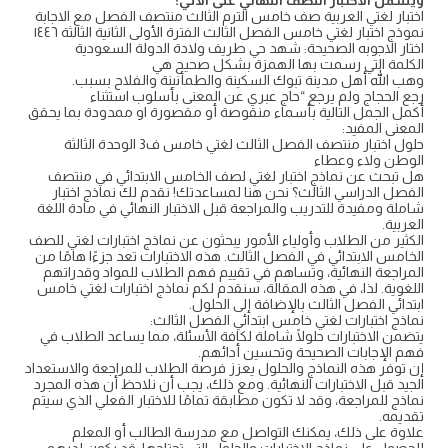
ويشمل الاختبار النصف النهائي على الاتي:
اختبار لغتي العربية صف خامس الترم الثالث منتصف الفصل مع الاجابة
نموذج اختبار لغتي خامس الفصل الثالث الفترة الأولى الثانية الثالثة ١٤٤٦
اختار الاجوبه الصحيحة: شهد حي طريف ولادة الدولة السعودية
الكلمة التي رسمت بها الهمزة بشكل صحيح هي
وهب الله أهل مدينة تبوك السكينة والطمأنينة والفلاح بسبب.
رجع الحجاج ولم يرجع “حاج عبري عن المعنى بأسلوب استثناء
أكمل الجمل التالية بأسماء منقوصة أو مقصورة او ممدودة بما يحقق
المعنى المفيد:
حلول اختبار منتصف الفصل الثالث لغتي خامس ف3 الوحدة الثالثة
الوطن ولاء وعطاء
هل تبحث عن نماذج اختبار لغتي لصف الخامس الابتدائي في منتصف
الفصل الدراسي الثالث؟ نحن هنا لمساعدتك! نقدم لك نماذج اختبار
شاملة ومفيدة للتدريب والمراجعة قبل الاختبار النهائي في مادة اللغة
العربية.
الكثير من الطلاب وأولياء الأمور يبحثون عن نماذج اختبارات لغتي للصف
الخامس الابتدائي في الفصل الثالث. هذه الاختبارات تعد جزءًا هامًا من
المراجعة النهائية، وتساهم في تقييم فهم الطلاب للمواد وقدراتهم
اللغوية. لذا، في هذه المقالة، سنقدم لكم نماذج اختبارات لغتي خامس
ابتدائي الفصل الثالث بالإضافة إلى الحلول.
نماذج اختبارات لغتي خامس ابتدائي الفصل الثالث:
يتضمن الاختبارات حلولًا شاملة لكافة الأسئلة، مما يساعد الطلاب في
فهم الإجابات الصحيحة وتحسين أدائهم.
إن توفر هذه النماذج والحلول يعزز فرصة الطلاب للمراجعة والاستعداد
الجيد قبل الاختبارات النهائية. ومع ذلك، يجب أن نلاحظ أن هذه المجرد
نماذج للمراجعة، وقد لا تكون مطابقة تمامًا للاختبار الفعلي الذي سيتم
تقديمه.
علاوة على ذلك، يمكنك التواصل مع مدرسة الطالب أو المعلم