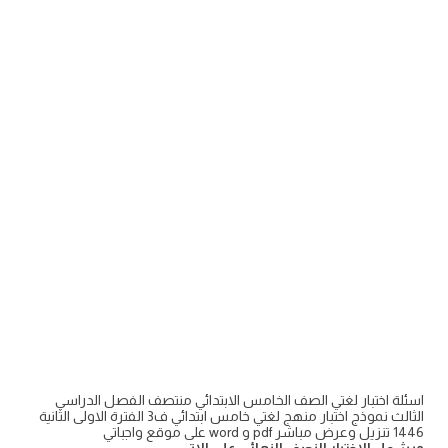
اسئلة اختبار لغتي الصف الخامس الابتدائي منتصف الفصل الدراسي
الثالث نموذج اختبار منهج لغتي خامس ابتدائي ف3 الفترة الاولى الثانية
1446 تنزيل وعرض مباشر pdf و word على موقع واجباتي