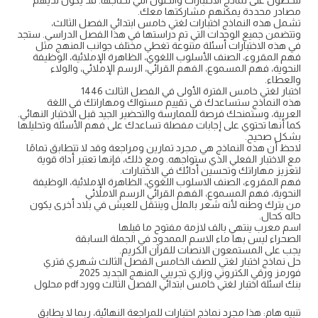
للحصول على نماذج الاختبارات والحلول التي تحتاجها. قد يكون لديهم
مصادر محددة يمكنهم مشاركتها معك.
تشمل هذه النماذج اختبارات لغتي خامس ابتدائي الفصل الثالث،
وتتضمن جميع الوحدات التي تم دراستها في هذا الفصل الدراسي. ستجد
في هذه الاختبارات أسئلة متنوعة تغطي مختلف جوانب المنهج مثل
فهم المقروء، الصنف الأسلوب اللغوي، الظاهرة الإملائية، الوظيفة
النحوية، فهم المسموع، الفهم القرائي، الرسم الإملائي، والولاء
والعطاء.
اختبار لغتي خامس الفترة الأولى في الفصل الثالث 1446
هذه النماذج ستساعدك في تقييم مستواك ومهاراتك في اللغة
العربية، وستمنحك فرصة للممارسة والتحضير الجيد قبل الاختبار النهائي.
كما أنها تحتوي على إجابات مفصلة تساعدك على فهم الأسئلة وتحليلها
بشكل صحيح.
لاحظ أن هذه النماذج هي مجرد تمارين ومراجعة وقد لا تتطابق تمامًا
مع الاختبار الفعلي الذي ستواجهه. ومع ذلك، فإنها تعتبر أداة قوية
لتعزيز مهاراتك وتحسين أدائك في الاختبارات.
فهم المقروء، الصنف الاسلوب اللغوي، الظاهرة الإملائية، الوظيفة
النحوية، فهم المسموع، الفهم القرائي الرسم الاملائي
من يترك وطنه لأنه شعر بالملل وينتقل للعيش في بلاد أخرى يكون
حاله كحال.
اسم معرب ينتهي بالف لازمة مفتوح ما قبلها
الصحراء ليس بها ماء الاسم الممدود في الجملة السابقة
يجب على المستمعون الانصات للقرآن الكريم.
حل نماذج اختبار لغتي للصف الخامس الفصل الثالث شهري فتري
فورمز ورقي الكتروني وزاري تجريبي المنهج الجديد 2025
بنك اسئلة اختبار لغتي خامس ابتدائي الفصل الثالث وورد pdf محلول
تنبيه هام: هذا مجرد نماذج اختبارات للمراجعة النهائية، ربما لا يطابق