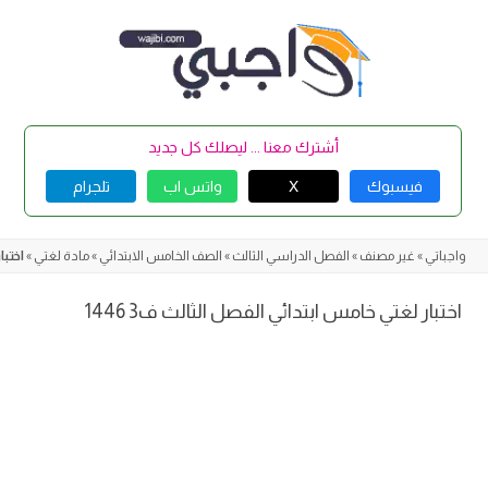
Skip
to
content
أشترك معنا ... ليصلك كل جديد
فيسبوك
X
واتس اب
تلجرام
واجباتي
»
غير مصنف
»
الفصل الدراسي الثالث
»
الصف الخامس الابتدائي
»
مادة لغتي
»
اختبا
اختبار لغتي خامس ابتدائي الفصل الثالث ف3 1446