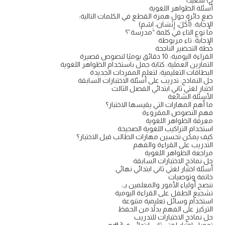
ج) سعيدًا
أسئلة الظواهر اللغوية
ضع دائرة حول همزة القطع في الكلمات التالية:
الإجابة: (أَكَلَ، إِنْسَان، اِسْم)
ما نوع التاء في كلمة “مدرسة”؟
الإجابة: تاء مربوطة
خطة التحضير الناجحة
القراءة اليومية: 10 دقائق يوميًا لنصوص قصيرة
التمارين العملية: كتابة جمل باستخدام الظواهر اللغوية
البطاقات التعليمية: لتعلم المفردات الجديدة
حل النماذج: تدريب على أسئلة الاختبارات السابقة
اختبار لغتي ثاني ابتدائي الفصل الثالث
الأسئلة الشائعة
ما أهم المهارات التي يقيسها الاختبار؟
فهم النصوص المقروءة
معرفة الظواهر اللغوية
استخدام التراكيب اللغوية الصحيحة
كيف يمكن تحسين مهارات الطالب قبل الاختبار؟
التدريب على القراءة والفهم
مراجعة الظواهر اللغوية
حل نماذج الاختبارات السابقة
أسئلة اختبار لغتي ثاني ابتدائي نهائي
خاتمة وتوصيات
ننصح أولياء الأمور والمعلمين بـ:
تشجيع الطفل على القراءة اليومية
استخدام وسائل تعليمية متنوعة
التركيز على الفهم بدلاً من الحفظ
حل نماذج الاختبارات للتدريب