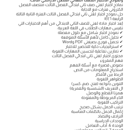
ونموذج الاختبار النصف النهائي الفصل الدراسي الثالث
:
نماذج اختبار لغتي صف ثاني ابتدائي الفصل الثالث منتصف الفصل
الكتروني فترات مع الاجابة
حل نموذج اختبار لغتي ثاني ابتدائي الفصل الثالث الفترة الثانية الثالثة
الرابعة ١٤٤٦
يُعد اختبار مادة لغتي للصف الثاني الابتدائي من أهم الاختبارات التي
تقيس مهارات الطلاب في اللغة العربية:
✔ نموذج اختبار شامل مع حلول مفصلة
✔ تحليل كامل لأهم الأسئلة المتوقعة
✔ تحميل فوري بصيغتي PDF وWord
✔ استراتيجيات ذكية للتحضير للاختبار
✔ تمارين تفاعلية لتحسين المهارات اللغوية
محتوى اختبار لغتي ثاني ابتدائي الفصل الثالث
فهم المقروء
نصوص قصيرة مع أسئلة الفهم
استخراج المعلومات من النص
الربط بين الأفكار
الظواهر اللغوية
التنوين بأنواعه (فتح، ضم، كسر)
ال التعريف (الشمسية والقمرية)
همزتا القطع والوصل
التاء المربوطة والمفتوحة
التراكيب اللغوية
ترتيب الجمل بشكل صحيح
إكمال الجمل بالكلمات المناسبة
الترادف والتضاد
الوحدات الدراسية
الوحدة 6: آداب التعامل