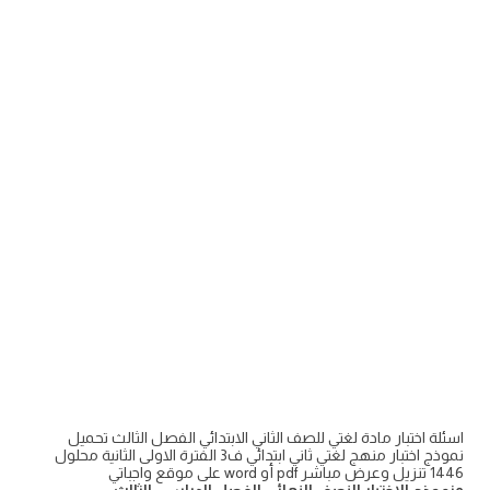
اسئلة اختبار مادة لغتي للصف الثاني الابتدائي الفصل الثالث تحميل
نموذج اختبار منهج لغتي ثاني ابتدائي ف3 الفترة الاولى الثانية محلول
1446 تنزيل وعرض مباشر pdf أو word على موقع واجباتي