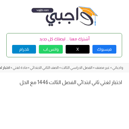
Skip
to
content
أشترك معنا ... ليصلك كل جديد
فيسبوك
X
واتس اب
تلجرام
واجباتي
»
غير مصنف
»
الفصل الدراسي الثالث
»
الصف الثاني الابتدائي
»
مادة لغتي
»
اختبار لغت
اختبار لغتي ثاني ابتدائي الفصل الثالث 1446 مع الحل