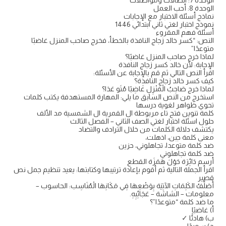
الوحدة 7: اتصالات ومواصلات
الوحدة 8: أحب العمل
نماذج أسئلة الاختبار مع الإجابات
نموذج اختبار لغتي ثاني ابتدائي 1446
أسئلة فهم المقروء
النص: “كسر خالد زجاج النافذة بالخطأ، فخرج صاحب المنزل غاضبًا
متوعدًا”
لماذا خرج صاحب المنزل غاضبًا؟
الإجابة: لأن خالد كسر زجاج النافذة
اقرأ النص التالي ثم قم بالإجابة عن الأسئلة:
كيف كسر خالد زجاج النافذة؟
لماذا خرج صَاحِبُ الْمَنْزِلِ غَاضِبًا مُتَو عَدَا؟
استخرج من النص السابق ما يلي: المهارة المستهدفة يكتب كلمات
تحوي ظواهر لغوية درسها
كلمة تنوين فتح تاء مربوطة ال القمرية ال الشمسية مد الألف
حلول اسئلة اختبار لغتي الصف الثاني – الفصل الثالث
يكتشف دلالة الكلمات من خلال الترادف والتضاد
معنى كلمة جبن، اذهلت،
ضد كلمة متوعدا، تجاهلوني، حزين
ضد كلمة تجاهلوني
أرسم دَائِرَة حَوْلَ هَمَزَة القطع
اقرأ الجملة التالية ثم أقوم بإعادة ترتيبها وكتابتها: يعيد تنظيم جمل نص
قصير
أَصَلِّفُ الكَلِمَاتِ الآتِيَة بِوَضْعِهَا فِي مَكَانِهَا الْمُنَاسِب: الحاسوب –
معلومات – الشاشة – عَجَائِبِهِ.
ما ضد كلمة “متوعدًا”؟
أ) غاضبًا
ب) هادئًا ✓