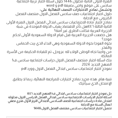
الفترة الاولى الثانية محلول 1446 حلول اسئلة اختبار تربية اجتماعية
سادس على موقع واجبي بصيغة pdf و word
وتشمل نماذج الاختبارات النصف النهائية على:
حلول اختبار اجتماعيات صف سادس الفصل الاول منتصف الفصل
الكتروني مع الاجابة
نماذج اختبار مادة الاجتماعيات سادس ابتدائي الفصل الاول الفترة الأولى
الثانية الثالثة ١٤٤٦هل تأثر الاقتصاد بغياب الدولة الموحدة في شبة
الجزيرة العربية فكانت الطرق غير آمنة؟
هل خضعت الجزيرة العربية قبل قيام الدولة السعودية الأولى لحكم
موحد؟
نخوة العوجا نخوة الدولة السعودية وهي النداء الذي يبث الحماس
والفخر.
من واجبنا تجاه الوطن الولاء لله عزوجل، ثم للقيادة الحكيمة من الأسرة
المالكة.
بنك اسئلة اختبار منتصف الفصل الاول دراسات اجتماعيه سادس ف1
المنهج الجديد 2024
نموذج اختبار اجتماعيات سادس ابتدائي الفصل الاول وورد pdf
تنبية هام: هذه مجرد نماذج اختبارات للمراجعة النهائية، ربما لا يطابق
الإمتحان الذي سيأتيك
حل نموذج اختبار اجتماعيات سادس ابتدائي ف١ المنهج الجديد ١٤٤٦
اسئلة اختبار الدراسات الاجتماعيه سادس ابتدائي الفصل الدراسي الاول محلوله
امتحان مادة دراسات اجتماعية للصف السادس الابتدائي الترم الأول فتري نصفي
اعمال السنة مع الاجابة
تحميل اختبار اجتماعيات سادس منتصف الفصل الاول 1446