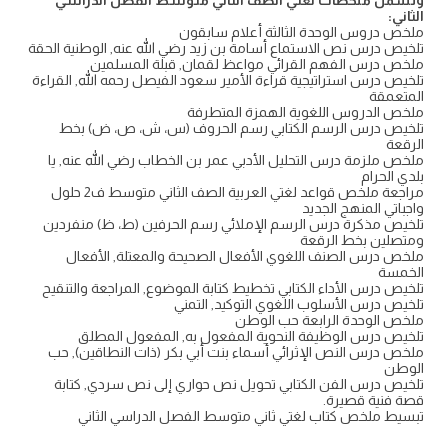
وتشمل ملخصات لغتي الصف الثاني متوسط الفصل الدراسي
الثاني
:
ملخص دروس الوحدة الثالثة أعلام سابقون
تلخيص درس نص الاستماع أسامة بن زيد رضي الله عنه, الوطنية الحقة
ملخص درس الفهم القرائي مواعظ لقمان, قبلة المسلمين
تلخيص درس استراتيجية قراءة الأمير سعود الفيصل رحمه الله, القراءة
المتعمقة
ملخص الدروس اللغوية الهمزة المتطرفة
تلخيص درس الرسم الكتابي رسم الحروف (س، ش، ص، ض) بخط
الرقعة
ملخص ملزمة درس التحليل الأدبي عمر بن الخطاب رضي الله عنه, يا
بلدي الحرام
مراجعة ملخص قواعد لغتي العربية الصف الثاني متوسط ف2 حلول
واجباتي المنهج الجديد
تلخيص مذكرة درس الرسم الإملائي رسم الحرفين (ط، ظ) منفردين
ومتصلين بخط الرقعة
ملخص درس الصنف اللغوي الأفعال الصحيحة والمعتلة, الأفعال
الخمسة
تلخيص درس الأداء الكتابي تخطيط كتابة الموضوع, المراجعة والتنقيح
تلخيص درس الأسلوب اللغوي التوكيد, التمني
ملخص الوحدة الرابعة حب الوطن
تلخيص درس الوظيفة النحوية المفعول به, المفعول المطلق
ملخص درس النص الإثرائي أسماء بنت أبي بكر (ذات النطاقين), حب
الوطن
تلخيص درس الفن الكتابي تحويل نص حواري إلى نص سردي, كتابة
قصة فنية قصيرة.
تبسيط ملخص كتاب لغتي ثاني متوسط الفصل الدراسي الثاني