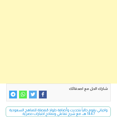
شارك الحل مع اصدقائك
واجباتي يقوم حالياً بتحديث وأضافة حلولا مُفصلة للمناهج السعودية
1447 هـ، مع شرح تفاعلي ونماذج اختبارات حصرية.