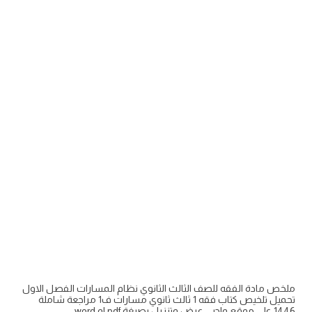
ملخص مادة الفقه للصف الثالث الثانوي نظام المسارات الفصل الاول
تحميل تلخيص كتاب فقه 1 ثالث ثانوي مسارات ف1 مراجعة شاملة
1446 على موقع واجبي عرض وتنزيل بصيغة pdf او word