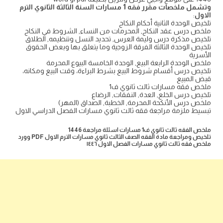
وتشمل ملخصات مقرر فقه 1 مسارات السنة الثالثة الثانوي الترم
الاول
:
تلخيص الوحدة الثانية أحكام النكاح
ملخص درس عقد النكاح, المحرمات من النساء, الشروط في النكاح
تلخيص مذكرة درس وليمة العرس, تحديد النسل وتنظيمه, الطلاق
تلخيص الوحدة الثالثة الفرقة الزوجية وما يتعلق بها وبعض الحقوق
الأسرية
ملخص الوحدة الرابعة البيع, الوحدة الخامسة البيوع المحرمة
تلخيص درس أقسام شروط البيع بشرط البراءة، وقت البيع ومكانه،
قبض المبيع
ملخص فقه مسارات ثالث ثانوي ف1
تلخيص درس الخلع, العدة, النفقات, الرضاع
ملخص درس الأنكحة المحرمة, الخطبة, الصداق (المهر)
تبسيط ملزمة مراجعة فقه ثالث ثانوي مسارات الفصل الدراسي الاول
ملخص الفقه ثالث ثانوي ف1 مسارات اسئلة مراجعة 1446
تلخيص ومراجعة مادة الفقه الصف الثالث ثانوي مسارات الترم الاول PDF وورد
ملخص فقه ثالث ثانوي مسارات الفصل الاول ١٤٤٦