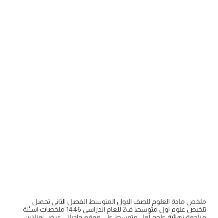
ملخص مادة العلوم للصف الاول المتوسط الفصل الثاني تحميل
تلخيص علوم اول متوسط ف2 للعام الدراسي 1446 ملخصات اسئلة
مراجعة نهائية علوم أول متوسط على موقع واجباتي عرض اونلاين