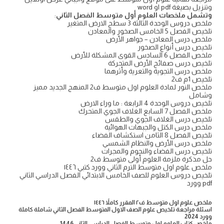
وتنزيل بصيغة pdf او word
وتشمل ملخصات العلوم أول متوسط الفصل الثاني
:
ملخص دروس الوحدة الثالثة 3 سطح الارض المتغير
تلخيص الفصل 5 الخامس الصخور والمعادن
ملخص درس المعادن – جواهر الأرض
تلخيص درس أنواع الصخور
ملخص الفصل 6 السادس القوى المشكلة للأرض
تلخيص درس صفائح الأرض المتحركة
ملخص درس التجوية والتعرية وأثرهما
تلخيص 1م ف2
ملخص النور لمادة العلوم اول متوسط ف2 المنهج الجديد مميز
وشامل
تلخيص دروس الوحدة 4 الرابعة : ما وراء الارض
ملخص الفصل 7 السابع الغلاف الجوي المتحرك
تلخيص درس الغلاف الجوي والطقس
ملخص درس الكتل والجبهات الهوائية
تلخيص الفصل 8 الثامن استكشاف الفضاء
ملخص درس الأرض والنظام الشمسي
تلخيص درس الفضاء والنجوم والمجرات
حل مذكرة ملزمة العلوم أولى متوسط ف2
ملخص علوم اول متوسط الترم الثاني وورد كتبي ١٤٤٦
تلخيص دروس العلوم للصف الخامس الابتدائي الفصل الدراسي الثاني
pdf وورد
ملخص علوم اول متوسط ف٢ المقرر كاملاً ١٤٤٦
اسئلة مراجعة تلخيص علوم الصف الاول المتوسط الفصل الثاني شاملة كاملة
وورد 2024
ملخص كتاب العلوم اول متوسط الفصل الدراسي الثاني 1446