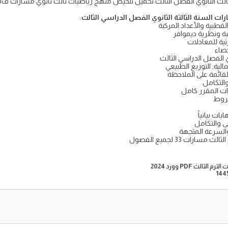
:
بة ونظرية ديموافر
ية للمعادلات
لية, التوزيع الطبيعي
قائمة على الملاحظة
التكامل
شروط
ات بيانياً
 والتكامل
السرعة المتجهة
ات 33 لجميع الفصول
ث PDF وورد 2024