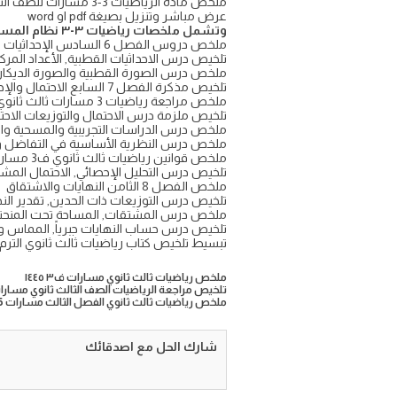
عرض مباشر وتنزيل بصيغة pdf او word
وتشمل ملخصات رياضيات ٣-٣ نظام المسارات السنة الثالثة الثانوي الفصل الدراسي الثالث
ملخص دروس الفصل 6 السادس الإحداثيات القطبية والأعداد المركبة
تلخيص درس الاحداثيات القطبية, الأعداد المرك
ملخص درس الصورة القطبية والصورة الديكارت
تلخيص مذكرة الفصل 7 السابع الاحتمال والإحصاء
ملخص مراجعة رياضيات 3 مسارات ثالث ثانوي الفصل الدراسي الثالث
تلخيص ملزمة درس الاحتمال والتوزيعات الاحتما
ملخص درس الدراسات التجريبية والمسحية وال
ملخص درس النظرية الأساسية في التفاضل و
ملخص قوانين رياضيات ثالث ثانوي ف3 مسارات المقرر كامل
تلخيص درس التحليل الإحصائي, الاحتمال الم
ملخص الفصل 8 الثامن النهايات والاشتقاق
تلخيص درس التوزيعات ذات الحدين, تقدير النهاي
ملخص درس المشتقات, المساحة تحت المنحنى
تلخيص درس حساب النهايات جبرياً, المماس و
تبسيط تلخيص كتاب رياضيات ثالث ثانوي الترم الثالث مسار
ملخص رياضيات ثالث ثانوي مسارات ف٣ ١٤٤٥
تلخيص مراجعة الرياضيات الصف الثالث ثانوي مسارات الترم الثال
ملخص رياضيات ثالث ثانوي الفصل الثالث مسارات 1445
شارك الحل مع اصدقائك