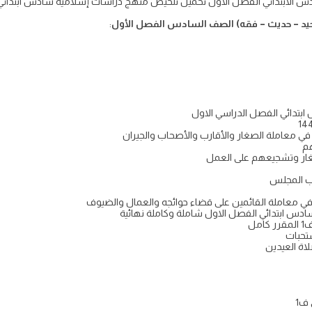
د – حديث – فقه) الصف السادس الفصل الأول
:
تدائي الفصل الدراسي الاول
 في معاملة الصغار والأقارب والأصحاب والجيران
هم
غار وتشجيعهم على العمل
ب المجلس
لم في معاملة القائمين على قضاء حوائجه والعمال والضيوف
سادس ابتدائي الفصل الاول شاملة وكاملة نهائية
مل
تحبات
اة العيدين
ف1