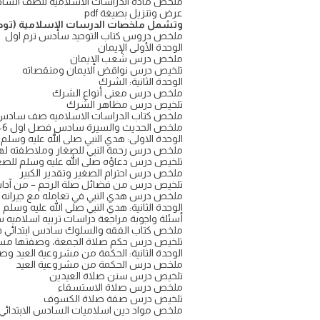
عرض وتنزيل بصيغة pdf
وتشمل ملخصات الدرسات الإسلامية (توحي
ملخص دروس كتاب التوحيد سادس ترم اول
الوحدة الأولى الإيمان
ملخص درس شعب الإيمان
تلخيص درس نواقض الايمان ومنقصاته
الوحدة الثانية: الشرك
ملخص درس معنى أنواع الشرك
تلخيص درس مظاهر الشرك
ملخص كتاب الدراسات الاسلاميه صف سادس اب
ملخص الحديث والسيرة سادس فصل اول 1446
الوحدة الاولى: هدي النبي صلى الله عليه وسلم
ملخص درس رحمة النبي للصغار وملاطفته ل
تلخيص درس دعاؤه صلى الله عليه وسلم للص
ملخص درس احترام الصغير وتقدير الكبير
تلخيص درس من فضائل صلة الرحم – من آدا
ملخص درس هدي النبي في تعامله مع جيرانه
الوحدة الثانية: هدي النبي صلى الله عليه وس
أسئلة واجوبة مراجعة دراسات تربيه اسلاميه 
ملخص كتاب الفقه والسلوك سادس ابتدائي ف1 المقرر كا
تلخيص درس حكم صلاة الجمعة، وصفتها مس
الوحدة الثانية: الحكمة من مشروعية العيد وصل
ملخص درس الحكمة من مشروعية العيد
تلخيص درس سنن صلاة العيدين
ملخص درس صلاة الاستسقاء
تلخيص درس صفة صلاة الكسوف
ملخص مواد دين اسلاميات السادس الابتدائي 