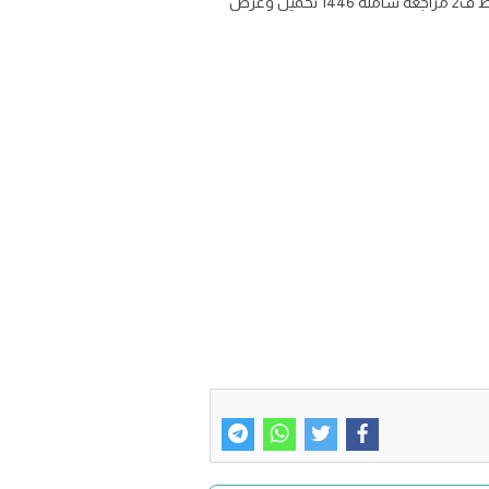
ملخص مادة المهارات الرقمية للصف الثالث المتوسط الفصل الثاني تحميل تلخيص منهج مهارات رقميه الحاسب ثالث متوسط ف2 مراجعة شاملة 1446 تحميل وعرض