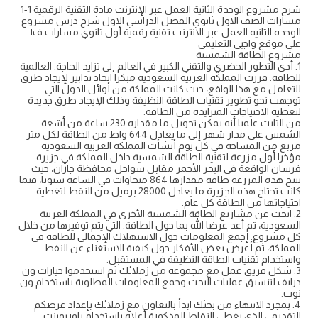
شرح مشروع الوحدة الثانية العمل عبر الإنترنت مادة التقنية الرقمية 1-1
مسارات الصف الاول ثانوي الفصل الدراسي الاول شرح درس مشروع
الوحده الثانيه العمل عبر الانترنت تقنية رقمية أول ثانوي مسارات ف١
على موقع واجبي التعليمي
مشروع الطاقة الشمسية
1. أدى التطور الحضري والتقني الكبير في العالم إلى تزايد الحاجة. العالمية
للطاقة. قررت المملكة العربية السعودية مبكزا اتخاذ تدابير لإيجاد طرق
للتعامل مع هذا الواقع، حيث كانت المملكة من أوائل الدول التي
توجهت نحو تطوير تقنيات الطاقة النظيفة وذلك الإيجاد طرق جديدة
لتغطية الاحتياجات المتزايدة من الطاقة.
من الثابت علميا أنه يمكن تحويل ما مقداره 230 ساعة من أشعة
الشمس على مدار شهر إلى ما يعادل 644 واط من الطاقة لكل متر
مربع من المساحة في كل يوم أنشأت المملكة العربية السعودية
مؤخرا أول مزرعة لتقنية الطاقة الشمسية داخل المملكة في جزيرة
فرسان الواقعة في البحر الأحمر مقابل سواحل محافظة جازان، حيث
تنتج هذه المزرعة طاقة مقدارها 864 ميجاوات في الساعة سنويا، فيما
كانت تحتاج هذه الجزيرة ما يعادل 28000 برميل من النقط لتغطية
احتياجاتها من الطاقة كل عام.
2. ابحث عن مشاريع الطاقة الشمسية الأخرى في المملكة العربية
السعودية، ثم أعد عرضا الله بما حول الطاقة. التي يتم توفيرها من خلال
كل مشروع. إجمع المعلومات حول الاستهلاك الإجمالي للطاقة في
المملكة، ثم أعرض بعض الأفكار حول كيفية الاستغناء عن النفط
واستخدام تقنيات الطاقة النظيفة في المستقبل.
3. شكل فريق عمل مع مجموعة من زملائك ثم استخدموا خيارات ون
درايف لتنسيق عمليات البحث وجمع المعلومات المطلوبة باستخدام ون
نوت.
4. بمجرد الانتهاء من بحثك ابدأ بالتعاون مع زملائك بإعداد عرضكم
التقديمي الذي يغطي النقاط المذكورة أعلاه باستخدام باوربوينت.