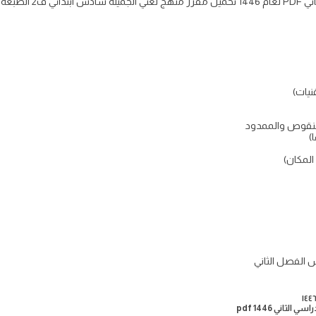
قنيات)
لمنقوص والممدود
)
المكان)
 الفصل الثاني
اني pdf 1446