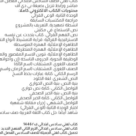
مباشر ورابط تنزيل بصيغة بي دي اف
محتويات الكتاب الالكتروني كاملا
:
الوحدة الثانية: الوعي القرائي
مراجعة المكتسبات السابقة
انشطة تمهيدية, التعريف بالمشروع
نص الاستماع: في مكتبتي
نص الفهم القرائي: كتاب يتحدث عن نفسه
الاستراتيجية القرائية: قراءة التمشيط (أنواع الت
الظاهرة الإملائية: الهمزة المتوسطة
الظاهرة الإملائية: الهمزة المتطرفة
الظاهرة الإملائية: تنوين الاسم المقصور وا
الوظيفة النحوية: الحروف الناسخة (إن وأخواتها
الصنف اللغوي: المشتقات (اسم الآلة)
الصنف اللغوي: المشتقات (اسم الزمان واسم 
الرسم الكتابي: كتابة عبارات بخط النسخ
النص الشعري: لغة الخلود
بنية النص: بنية النص الحواري
التواصل الكتابي: كتابة نص حواري
بنية النص: بنية الخبر الصحفي
التواصل الكتابي: كتابة الخبر الصحفي
التواصل الشفهي: إجراء مقابلة شفهية
اختبار الوحدة الثانية (الوعي القرائي)
شاهد أيضًا: حل كتاب اللغة العربية صف سادس
كتاب لغتي سادس ابتدائي ف٢ 1446
كتاب لغتي سادس ابتدائي الترم الثاني المنهج الجديد ١٤٤٦
تحميل كتاب لغتي الجميلة للصف السادس الفصل الدراسي الث